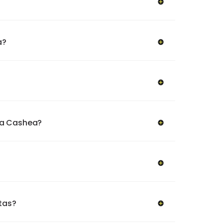
a?
ra Cashea?
tas?