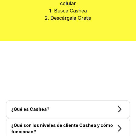
celular
más económico, el
Tecno Spark Go 2023
1. Busca Cashea
y el
Tecno Spark 20C
son excelentes
2. Descárgala Gratis
opciones.
Para aquellos que quieren lo mejor de la
serie Spark, el
Tecno Spark 20 Pro Plus
ofrece especificaciones mejoradas y un
diseño moderno, siendo una opción
destacada dentro de esta gama.
Explora nuestros modelos Tecno y
encuentra el que mejor se ajuste a tu
estilo de vida y presupuesto.
¿Qué es Cashea?
¿Qué son los niveles de cliente Cashea y cómo
funcionan?