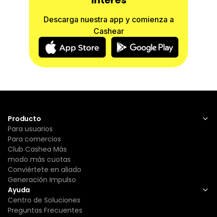
interés
adecuados para su carga de batería.En caso de
TELEVISORES, el despachador de la tienda está
Descarga nuestra app y comienza a
en la obligación de mostrar al cliente las
Cashear
condiciones físicas (ENCENDIDO, PANTALLA,
BOTON, ENCHUFE Y ACCESORIOS) ya que por
defectos físicos solo se cambiarán al momento
de la entrega del producto.
En caso de fallas en funciones operativas:
Televisores: tendrán una GARANTIA DE 15 DIAS
SIN EXCEPCION, siempre y cuando cumpla con
las condiciones físicas adecuadas a la cláusula
Producto
N° 1 del presente documento.
Para usuarios
Celulares: GENERALES 1 MES/SAMSUNG Y APPLE
Para comercios
2 MESES.
Club Cashea Más
Laptops y pc: 1 MES.Tv y monitores: 15 DIAS
modo más cuotas
Consolas y router: 1 MES
Conviértete en aliado
Impresoras: 1 MES
Generación Impulso
Cámaras y cornetas: 1 MES
Ayuda
Artíuclos hogar y otros: 15 DIAS
Centro de Soluciones
Aire Acondicionado: 1 MES (ciertas condiciones
Preguntas Frecuentes
aplican)