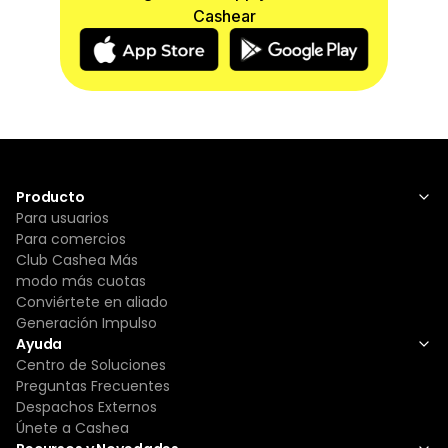
en la obligación de mostrar al cliente las
Cashear
condiciones físicas (ENCENDIDO, PANTALLA,
BOTON, ENCHUFE Y ACCESORIOS) ya que por
defectos físicos solo se cambiarán al momento
de la entrega del producto.
En caso de fallas en funciones operativas:
Televisores: tendrán una GARANTIA DE 15 DIAS
SIN EXCEPCION, siempre y cuando cumpla con
las condiciones físicas adecuadas a la cláusula
Producto
N° 1 del presente documento.
Para usuarios
Celulares: GENERALES 1 MES/SAMSUNG Y APPLE
Para comercios
2 MESES.
Club Cashea Más
Laptops y pc: 1 MES.Tv y monitores: 15 DIAS
modo más cuotas
Consolas y router: 1 MES
Conviértete en aliado
Impresoras: 1 MES
Generación Impulso
Cámaras y cornetas: 1 MES
Ayuda
Artíuclos hogar y otros: 15 DIAS
Centro de Soluciones
Aire Acondicionado: 1 MES (ciertas condiciones
Preguntas Frecuentes
aplican)
Despachos Externos
Accesorios tales como audífonos, controles,
Únete a Cashea
power band, cables, pendrive, disco duro y acc.
en general tienen 48 hrs de garantía.