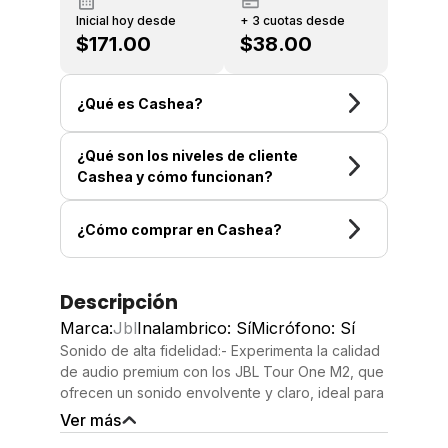
Inicial hoy desde
+ 3 cuotas desde
$171.00
$38.00
¿Qué es Cashea?
¿Qué son los niveles de cliente
Cashea y cómo funcionan?
¿Cómo comprar en Cashea?
Descripción
Marca:
Jbl
Inalambrico: Sí
Micrófono: Sí
Sonido de alta fidelidad:- Experimenta la calidad
de audio premium con los JBL Tour One M2, que
ofrecen un sonido envolvente y claro, ideal para
cualquier tipo de música.
Ver más
Cancelación activa de ruido:- Disfruta de una