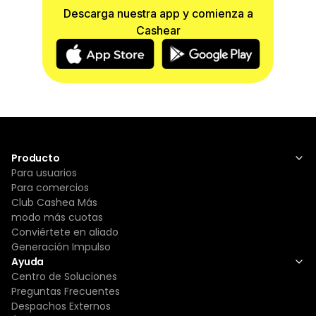
TELEVISORES, el despachador de la tienda está
Descarga nuestra app y comienza a
en la obligación de mostrar al cliente las
Cashear
condiciones físicas (ENCENDIDO, PANTALLA,
BOTON, ENCHUFE Y ACCESORIOS) ya que por
defectos físicos solo se cambiarán al momento
de la entrega del producto.
En caso de fallas en funciones operativas:
Televisores: tendrán una GARANTIA DE 15 DIAS
SIN EXCEPCION, siempre y cuando cumpla con
las condiciones físicas adecuadas a la cláusula
Producto
N° 1 del presente documento.
Para usuarios
Celulares: GENERALES 1 MES/SAMSUNG Y APPLE
Para comercios
2 MESES.
Club Cashea Más
Laptops y pc: 1 MES.Tv y monitores: 15 DIAS
modo más cuotas
Consolas y router: 1 MES
Conviértete en aliado
Impresoras: 1 MES
Generación Impulso
Cámaras y cornetas: 1 MES
Ayuda
Artíuclos hogar y otros: 15 DIAS
Centro de Soluciones
Aire Acondicionado: 1 MES (ciertas condiciones
Preguntas Frecuentes
aplican)
Despachos Externos
Accesorios tales como audífonos, controles,