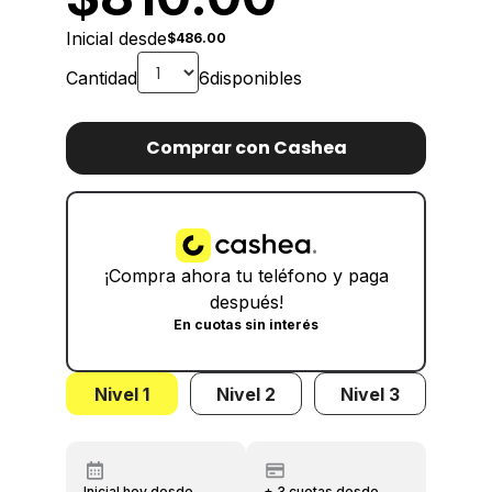
Inicial desde
$486.00
Cantidad
6
disponibles
Comprar con Cashea
¡Compra ahora tu teléfono y paga
después!
En cuotas sin interés
Nivel 1
Nivel 2
Nivel 3
Inicial hoy desde
+ 3 cuotas desde