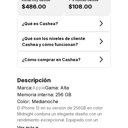
$486.00
$108.00
¿Qué es Cashea?
¿Qué son los niveles de cliente
Cashea y cómo funcionan?
¿Cómo comprar en Cashea?
Descripción
Marca:
Apple
Gama: Alta
Memoria interna: 256 GB
Color: Medianoche
El iPhone 13 en su versión de 256GB en color
Midnight combina un elegante diseño con un
rendimiento excepcional. Equipado con un
potente chip A15 Bionic, este dispositivo ofrece
Ver más