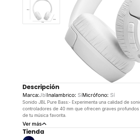
Descripción
Marca:
Jbl
Inalambrico:
Sí
Micrófono:
Sí
Sonido JBL Pure Bass:- Experimenta una calidad de soni
controladores de 40 mm que ofrecen graves profundos y 
de tu música favorita.
Cancelación activa de ruido:- Sumérgete en tu música sin
Ver más
la tecnología de cancelación activa de ruido, que bloqu
Tienda
experiencia auditiva envolvente.