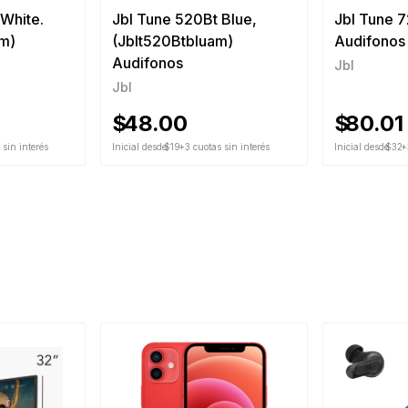
 White.
Jbl Tune 520Bt Blue,
Jbl Tune 7
EPCION, siempre y cuando cumpla
am)
(Jblt520Btbluam)
Audifonos
1 del presente documento.
S.
Audifonos
Jbl
Jbl
$
48.00
$
80.01
 sin interés
Inicial desde
$19
+3 cuotas sin interés
Inicial desde
$32
+
, cables, pendrive, disco duro y