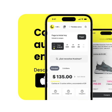
Compra ahora 
audífonos y p
en cuotas sin i
Descarga nuestra app y comienza a