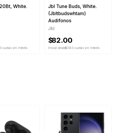
20Bt, White.
Jbl Tune Buds, White.
(Jbltbudswhtam)
Audifonos
Jbl
$
82.00
3 cuotas sin interés
Inicial desde
$33
+3 cuotas sin interés