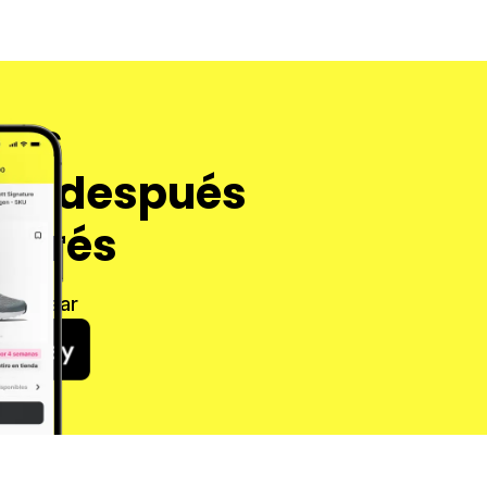
tus
aga después
nterés
 Cashear