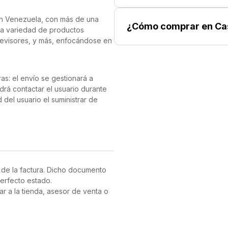
gas sesiones de música con hasta
e 10 minutos te brinda hasta 2
en Venezuela, con más de una
¿Cómo comprar en Ca
ia variedad de productos
e a tu asistente de voz preferido
elevisores, y más, enfocándose en
 gestión de tus tareas diarias.
11 sucursales ubicadas en Caracas
 y una diadema ajustable para un
s.
das de escucha.
derno, los JBL Tune 670NC son
as: el envío se gestionará a
 cualquier lugar.
drá contactar el usuario durante
del usuario el suministrar de
rega de los productos:
en el equipo de SoyTechno se
 de la factura. Dicho documento
nfirmar los datos, así como la
erfecto estado.
ar a la tienda, asesor de venta o
abricante que posea el
validación del producto puede
ando al cliente el status de su