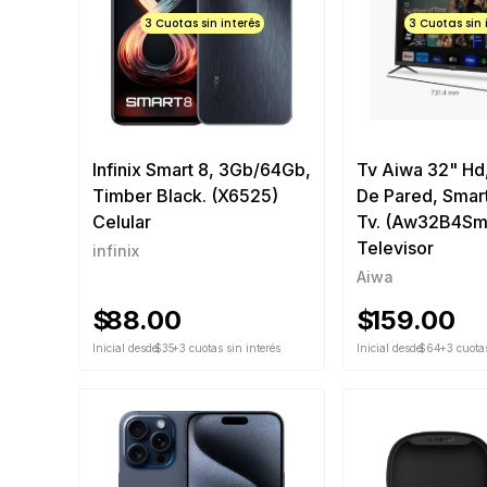
3 Cuotas sin interés
3 Cuotas sin 
Infinix Smart 8, 3Gb/64Gb,
Tv Aiwa 32" Hd
Timber Black. (X6525)
De Pared, Smar
Celular
Tv. (Aw32B4Sm
Televisor
infinix
Aiwa
$
88.00
$
159.00
Inicial desde
$35
+3 cuotas sin interés
Inicial desde
$64
+3 cuotas