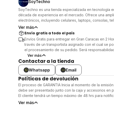
Hasta 30 horas de duración de batería:- Disfruta de lar
SoyTechno
30 horas de reproducción continua, y una carga rápida d
SoyTechno es una tienda especializada en tecnología 
horas de música.
década de experiencia en el mercado. Ofrece una ampl
Compatibilidad con asistentes de voz:- Accede fácilment
electrónicos, incluyendo celulares, laptops, consolas, t
con solo un toque, facilitando el control de tu música y la
calidad y vanguardia tecnológica. La tienda cuenta con 
Ver más
Ajuste y comodidad:- Diseñados con almohadillas suaves
(City Market, Catia, CCCT, Sambil Chacao) y en Lechería
Envío gratis a todo el país
uso prolongado sin molestias, ideales para largas jorna
Diseño elegante y portátil:- Con un acabado blanco mo
Envíos Gratis para entregar en Gran Caracas en 2 Hor
tanto funcionales como estéticos, perfectos para llevar a
través de un transportista asignado con el cual se po
el procesamiento de su pedido. Será responsabilidad 
manera correcta la siguiente información para la ent
Ver más
Contactar a la tienda
Dirección completa y exacta de entrega
Número celular de contacto.
Whatsapp
Email
Cédula de Identidad o Pasaporte.
Nombre completo de el usuario.
Políticas de devolución
El tiempo de espera se contará desde el momento 
El proceso de GARANTIA Inicia al momento de la emisión
ponga en contacto con el usuario para concertar y co
debe ser presentado junto con la caja y accesorios en p
persona encargada de la recepción del producto.
El cliente tendrá un tiempo máximo de 48 hrs para notific
al número de atención al cliente cualquier defecto de f
Ver más
producto.Pasadas las 48 hrs de compra, el proceso de 
tener una duración de 7 a 21 días hábiles, siempre inform