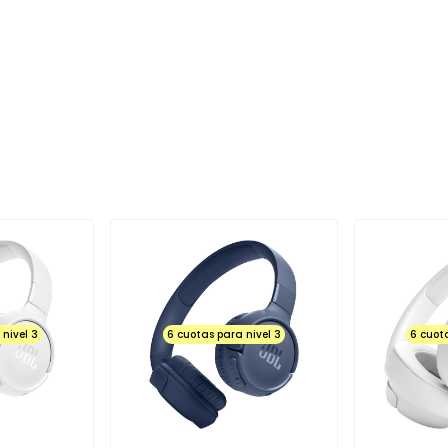
IENDA, NO PASE DEL LOGO, NO ABRA
UNCIONE EL MICROFONO, NO
tales como: golpes, rayaduras,
as (manchas, líneas o pixeles
 táctil en su totalidad o partes
uridad y de humedad activo no
nes por deterioro de Powers,
o adaptador, cables o
que se fabrica tienen su
l Sistema Operativo en el
ro centro de servicio técnico, se
 chequeado poseen un corto en
nivel 3
6 cuotas para nivel 3
6 cuot
o adecuados para su carga de
ienda está en la obligación de
, PANTALLA, BOTON, ENCHUFE Y
arán al momento de la entrega