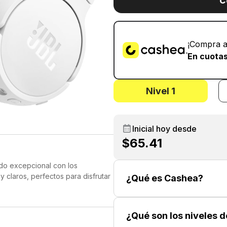
C
¡Compra a
En cuotas
Nivel 1
Inicial hoy desde
$65.41
do excepcional con los
claros, perfectos para disfrutar
¿Qué es Cashea?
 distracciones externas gracias a
ea el sonido ambiental para una
¿Qué son los niveles 