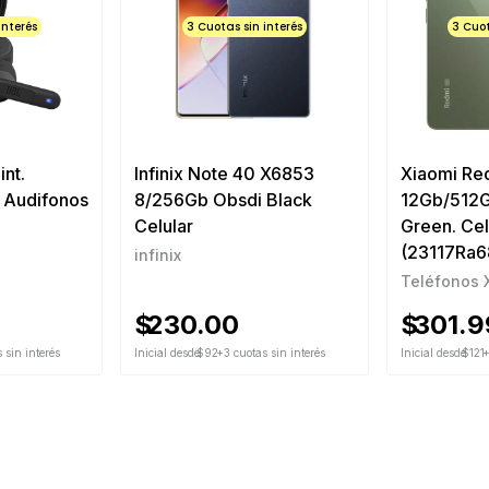
interés
3 Cuotas sin interés
3 Cuot
int.
Infinix Note 40 X6853
Xiaomi Re
) Audifonos
8/256Gb Obsdi Black
12Gb/512G
Celular
Green. Cel
(23117Ra6
infinix
Teléfonos 
$
230.00
$
301.9
 sin interés
Inicial desde
$92
+3 cuotas sin interés
Inicial desde
$121
+