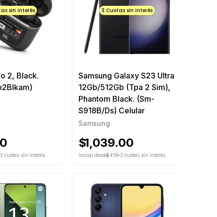
as sin interés
3 Cuotas sin interés
o 2, Black.
Samsung Galaxy S23 Ultra
ro2Blkam)
12Gb/512Gb (Tpa 2 Sim),
Phantom Black. (Sm-
S918B/Ds) Celular
Samsung
00
$
1,039.00
3 cuotas sin interés
Inicial desde
$416
+3 cuotas sin interés