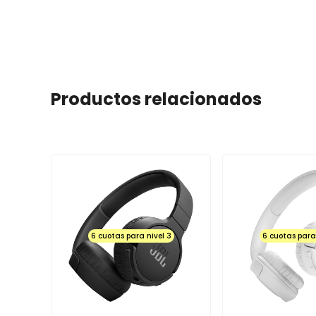
equipo.
Se recibirán por garantía las siguientes fallas:NO ENC
LA CAMARA, NO SUENE, NO ENCIENDA EL FLASH, NO F
FUNCIONE LA BATERIA, ENTRE OTROS.
SOYTECHNO no se hace responsable de cubrir garantías 
software (virus), pin de carga, equipos en corto, pantall
Productos relacionados
muertos y manchas de colores), micas rotas y rayadas y el
del mismo.Si el equipo adquirido posee el sello de seg
procederá a efectuar ningún tipo de garantía.
La GARANTIA no aplica luego de las 48 horas para boto
volumen+ y volumen - al igual que accesorios tales com
audífonos.Los equipos en general desde el momento en 
configuración predeterminada cualquier modificación de
Software o ya sea que el equipo haya sido abierto por ot
anula la GARANTIA.
Los productos pierden GARANTIA si al momento de ser
6 cuotas para nivel 3
6 cuotas para 
lógica por fallas de enchufes y voltajes de corriente n
batería.En caso de TELEVISORES, el despachador de la t
mostrar al cliente las condiciones físicas (ENCENDIDO
ACCESORIOS) ya que por defectos físicos solo se cambi
del producto.