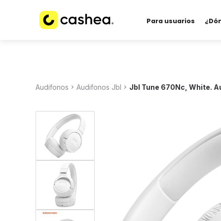
Para usuarios
¿Dó
Audifonos
Audifonos Jbl
Jbl Tune 670Nc, White. A