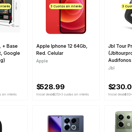
interés
3 Cuotas sin interés
3 Cuot
, + Base
Apple Iphone 12 64Gb,
Jbl Tour Pr
t, Google
Red. Celular
(Jbltourp
g)
Audifonos
Apple
Jbl
$
528.99
$
230.
 sin interés
Inicial desde
$212
+3 cuotas sin interés
Inicial desde
$92
+