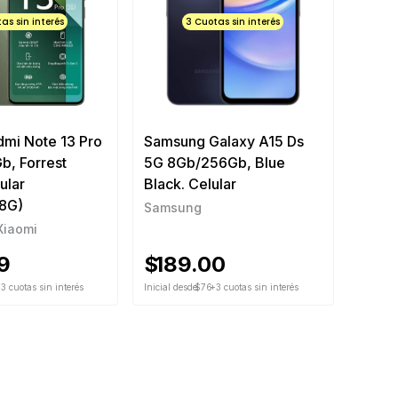
as sin interés
3 Cuotas sin interés
dmi Note 13 Pro
Samsung Galaxy A15 Ds
b, Forrest
5G 8Gb/256Gb, Blue
ular
Black. Celular
8G)
Samsung
Xiaomi
9
$
189.00
3 cuotas sin interés
Inicial desde
$76
+3 cuotas sin interés