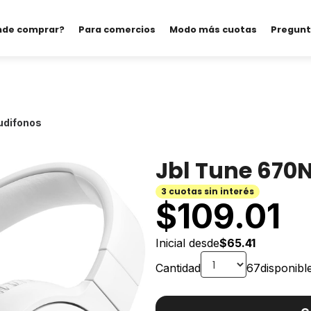
nde comprar?
Para comercios
Modo más cuotas
Pregunt
udifonos
Jbl Tune 670N
3 cuotas sin interés
$
109.01
Inicial desde
$65.41
Cantidad
67
disponibl