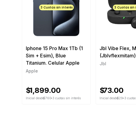
3 Cuotas sin interés
3 Cuotas sin 
Iphone 15 Pro Max 1Tb (1
Jbl Vibe Flex, M
Sim + Esim), Blue
(Jblvflexmitam
Titanium. Celular Apple
Jbl
Apple
$
1,899.00
$
73.00
Inicial desde
$760
+3 cuotas sin interés
Inicial desde
$29
+3 cuotas