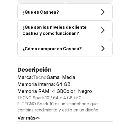
¿Qué es Cashea?
¿Qué son los niveles de cliente
Cashea y cómo funcionan?
¿Cómo comprar en Cashea?
Descripción
Marca:
Tecno
Gama: Media
Memoria interna: 64 GB
Memoria RAM: 4 GB
Color: Negro
TECNO Spark 10 / 64 + 4 GB / 5G
El TECNO Spark 10 es un smartphone que
combina rendimiento y estilo en un diseño
elegante. Equipado con una potente memoria
Ver más
RAM de 4 GB y almacenamiento interno de 64
GB, este dispositivo asegura un funcionamiento