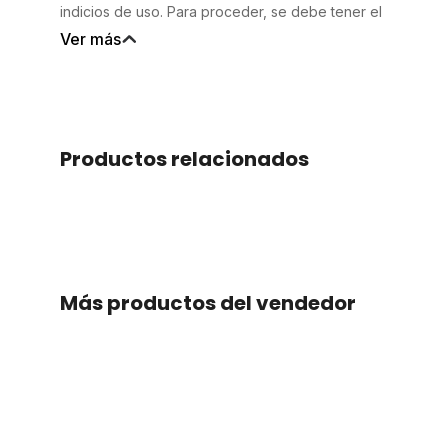
indicios de uso. Para proceder, se debe tener el
producto en efecto en tienda y que el equipo
Ver más
valide si aplica o no. Para estos cambios se
necesita la factura o nota de compra.
Productos relacionados
Slide 2 of 2.
Más productos del vendedor
Slide 2 of 2.