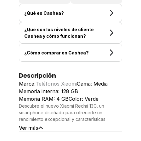
¿Qué es Cashea?
¿Qué son los niveles de cliente
Cashea y cómo funcionan?
¿Cómo comprar en Cashea?
Descripción
Marca:
Teléfonos Xiaomi
Gama: Media
Memoria interna: 128 GB
Memoria RAM: 4 GB
Color: Verde
Descubre el nuevo Xiaomi Redmi 13C, un
smartphone diseñado para ofrecerte un
rendimiento excepcional y características
impresionantes. Con 128 GB de almacenamiento y
Ver más
4 GB de RAM, este dispositivo garantiza
espacios amplios para tus aplicaciones, fotos y