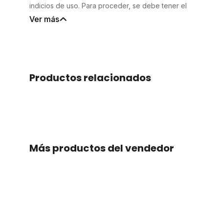
indicios de uso. Para proceder, se debe tener el
producto en efecto en tienda y que el equipo
Ver más
valide si aplica o no. Para estos cambios se
necesita la factura o nota de compra.
Productos relacionados
Slide 2 of 2.
Más productos del vendedor
Slide 2 of 2.