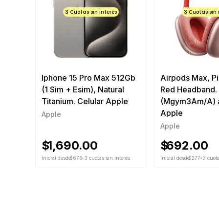
3 Cuotas sin interés
3 Cuotas sin 
Iphone 15 Pro Max 512Gb
Airpods Max, Pi
(1 Sim + Esim), Natural
Red Headband.
Titanium. Celular Apple
(Mgym3Am/A) a
Apple
Apple
Apple
$
1,690.00
$
692.00
Inicial desde
$676
+3 cuotas sin interés
Inicial desde
$277
+3 cuota