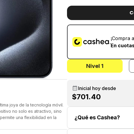
C
¡Compra a
En cuotas
Nivel 1
Inicial hoy desde
$701.40
tima joya de la tecnología móvil.
itivo no solo es atractivo, sino
¿Qué es Cashea?
ermite una flexibilidad en la
s números en un solo dispositivo.
 experiencia visual