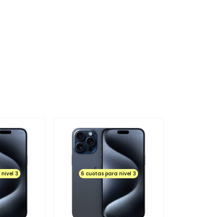
ando al cliente el status de su
IENDA, NO PASE DEL LOGO, NO ABRA
UNCIONE EL MICROFONO, NO
tales como: golpes, rayaduras,
as (manchas, líneas o pixeles
 táctil en su totalidad o partes
uridad y de humedad activo no
nes por deterioro de Powers,
o adaptador, cables o
que se fabrica tienen su
l Sistema Operativo en el
ro centro de servicio técnico, se
 chequeado poseen un corto en
nivel 3
6 cuotas para nivel 3
o adecuados para su carga de
ienda está en la obligación de
, PANTALLA, BOTON, ENCHUFE Y
arán al momento de la entrega