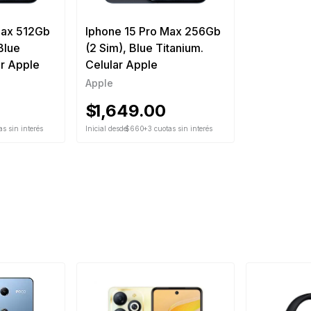
Max 512Gb
Iphone 15 Pro Max 256Gb
EPCION, siempre y cuando cumpla
Blue
(2 Sim), Blue Titanium.
1 del presente documento.
S.
ar Apple
Celular Apple
Apple
$
1,649.00
s sin interés
Inicial desde
$660
+3 cuotas sin interés
, cables, pendrive, disco duro y