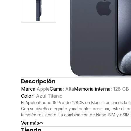
Descripción
Marca:
Apple
Gama:
Alta
Memoria interna:
128 GB
Color:
Azul Titanio
El Apple iPhone 15 Pro de 128GB en Blue Titanium es la úl
Con su diseño elegante y materiales premium, este dispos
también resistente. La combinación de Nano-SIM y eSIM p
conectividad, ideal para aquellos que requieren múltiple
Ver más
La pantalla Super Retina XDR de 6.1 pulgadas ofrece una
Tienda