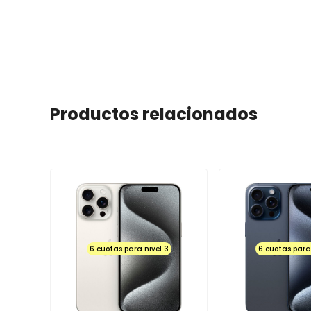
tener una duración de 7 a 21 días hábiles, siempre inform
equipo.
Se recibirán por garantía las siguientes fallas:NO ENC
LA CAMARA, NO SUENE, NO ENCIENDA EL FLASH, NO F
FUNCIONE LA BATERIA, ENTRE OTROS.
SOYTECHNO no se hace responsable de cubrir garantías 
software (virus), pin de carga, equipos en corto, pantall
Productos relacionados
muertos y manchas de colores), micas rotas y rayadas y el
del mismo.Si el equipo adquirido posee el sello de seg
procederá a efectuar ningún tipo de garantía.
La GARANTIA no aplica luego de las 48 horas para boto
volumen+ y volumen - al igual que accesorios tales com
audífonos.Los equipos en general desde el momento en 
configuración predeterminada cualquier modificación de
Software o ya sea que el equipo haya sido abierto por ot
anula la GARANTIA.
Los productos pierden GARANTIA si al momento de ser
6 cuotas para nivel 3
6 cuotas para 
lógica por fallas de enchufes y voltajes de corriente n
batería.En caso de TELEVISORES, el despachador de la t
mostrar al cliente las condiciones físicas (ENCENDIDO
ACCESORIOS) ya que por defectos físicos solo se cambi