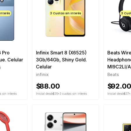
interés
3 Cuotas sin interés
3 Cuot
 Pro
Infinix Smart 8 (X6525)
Beats Wire
e. Celular
3Gb/64Gb, Shiny Gold.
Headphone
Celular
Ml9C2Ll/A
i
infinix
Beats
$
88.00
$
92.0
 sin interés
Inicial desde
$35
+3 cuotas sin interés
Inicial desde
$37
+