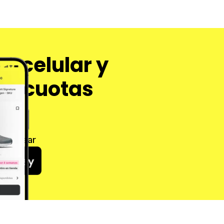
u celular y
en cuotas
 Cashear