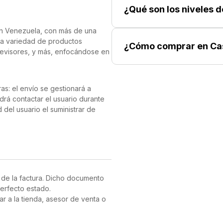
onal de hasta 2000 nits. Equipado
¿Qué son los niveles 
n rendimiento fluido y rápido para
en Venezuela, con más de una
ncluye múltiples lentes de 12
ia variedad de productos
¿Cómo comprar en Ca
 fotos amplias hasta retratos con
elevisores, y más, enfocándose en
ráfico permite grabar en 4K,
11 sucursales ubicadas en Caracas
s.
a y se puede cargar rápidamente
ad MagSafe permite una carga
as: el envío se gestionará a
drá contactar el usuario durante
 a las últimas funciones y
del usuario el suministrar de
isfrutarás de velocidades de
rega de los productos:
 mejorada.
elegante y repleto de
ás fácil y divertido.
en el equipo de SoyTechno se
 de la factura. Dicho documento
nfirmar los datos, así como la
erfecto estado.
ar a la tienda, asesor de venta o
abricante que posea el
validación del producto puede