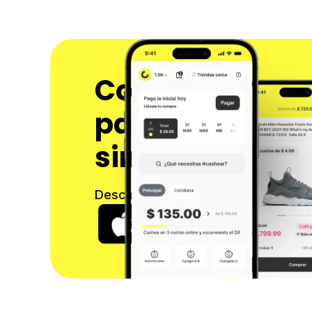
Compra ahora t
paga después 
sin interés
Descarga nuestra app y comienza a