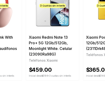
interés
3 Cuotas sin interés
3 Cuot
nk With
Xiaomi Redmi Note 13
Xiaomi Po
Pro+ 5G 12Gb/512Gb,
12Gb/512G
udífonos
Moonlight White. Celular
(2311Drk48
(23090Ra98G)
Teléfonos 
Teléfonos Xiaomi
$
459.00
$
365.0
s sin interés
Inicial desde
$184
+3 cuotas sin interés
Inicial desde
$14