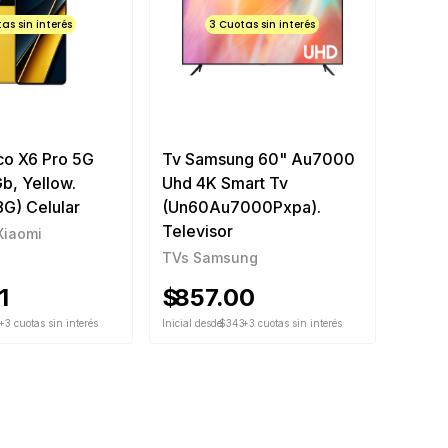
as sin interés
3 Cuotas sin interés
co X6 Pro 5G
Tv Samsung 60" Au7000
b, Yellow.
Uhd 4K Smart Tv
G) Celular
(Un60Au7000Pxpa).
Televisor
Xiaomi
TVs Samsung
1
$
857.00
6
+3 cuotas sin interés
Inicial desde
$343
+3 cuotas sin interés