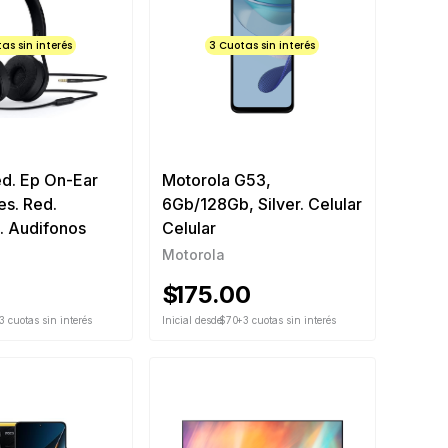
as sin interés
3 Cuotas sin interés
d. Ep On-Ear
Motorola G53,
s. Red.
6Gb/128Gb, Silver. Celular
. Audifonos
Celular
Motorola
0
$
175.00
3 cuotas sin interés
Inicial desde
$70
+3 cuotas sin interés