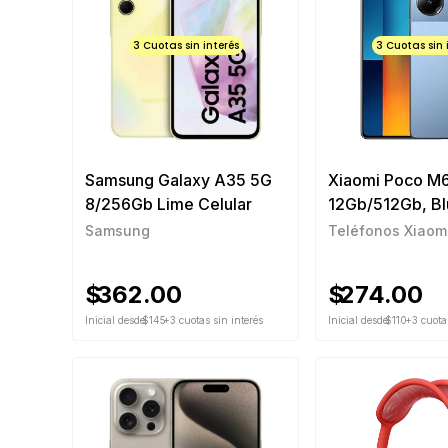
3 Cuotas sin interés
3 Cuotas sin 
Samsung Galaxy A35 5G
Xiaomi Poco M6
8/256Gb Lime Celular
12Gb/512Gb, Blu
Samsung
Teléfonos Xiaom
$
362.00
$
274.00
Inicial desde
$145
+3 cuotas sin interés
Inicial desde
$110
+3 cuotas