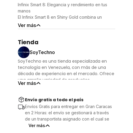
Infinix Smart 8: Elegancia y rendimiento en tus
manos
El Infinix Smart 8 en Shiny Gold combina un
diseño elegante con características potentes.
Ver más
Equipado con 4 GB de RAM y 128 GB de
almacenamiento interno, es perfecto para
Tienda
quienes buscan un rendimiento fluido y suficiente
espacio para todas sus aplicaciones, fotos y
SoyTechno
videos.
Pantalla impresionante
SoyTechno es una tienda especializada en
Disfruta de una visualización envolvente en su
tecnología en Venezuela, con más de una
pantalla IPS de 6.6 pulgadas, que ofrece colores
década de experiencia en el mercado. Ofrece
vibrantes y una claridad excepcional para que
una amplia variedad de productos
Ver más
puedas sumergirte en tus contenidos favoritos.
electrónicos, incluyendo celulares, laptops,
Captura momentos
consolas, televisores, y más, enfocándose en
Con su doble cámara trasera, podrás tomar fotos
calidad y vanguardia tecnológica. La tienda
Envío gratis a todo el país
nítidas y detalladas, mientras que la cámara
cuenta con 11 sucursales ubicadas en Caracas
Envíos Gratis para entregar en Gran Caracas
frontal garantiza selfies perfectas, listas para
(City Market, Catia, CCCT, Sambil Chacao) y
en 2 Horas: el envío se gestionará a través
compartir.
en Lecherías.
de un transportista asignado con el cual se
Seguridad avanzada
podrá contactar el usuario durante el
Ver más
El Infinix Smart 8 cuenta con opciones de
procesamiento de su pedido. Será