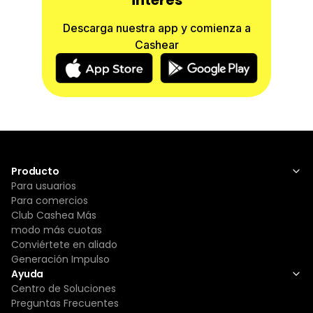
interés
adecuados para su carga de batería.En caso de
TELEVISORES, el despachador de la tienda está
Descarga nuestra app y comienza a
en la obligación de mostrar al cliente las
Cashear
condiciones físicas (ENCENDIDO, PANTALLA,
BOTON, ENCHUFE Y ACCESORIOS) ya que por
defectos físicos solo se cambiarán al momento
de la entrega del producto.
En caso de fallas en funciones operativas:
Televisores: tendrán una GARANTIA DE 15 DIAS
SIN EXCEPCION, siempre y cuando cumpla con
las condiciones físicas adecuadas a la cláusula
Producto
N° 1 del presente documento.
Para usuarios
Celulares: GENERALES 1 MES/SAMSUNG Y APPLE
Para comercios
2 MESES.
Club Cashea Más
Laptops y pc: 1 MES.Tv y monitores: 15 DIAS
modo más cuotas
Consolas y router: 1 MES
Conviértete en aliado
Impresoras: 1 MES
Generación Impulso
Cámaras y cornetas: 1 MES
Ayuda
Artíuclos hogar y otros: 15 DIAS
Centro de Soluciones
Aire Acondicionado: 1 MES (ciertas condiciones
Preguntas Frecuentes
aplican)