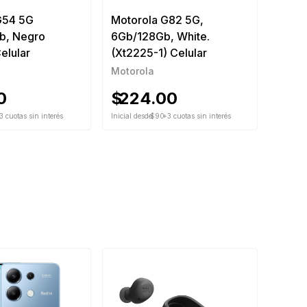
G54 5G
Motorola G82 5G,
b, Negro
6Gb/128Gb, White.
elular
(Xt2225-1) Celular
Motorola
0
$
224.00
3 cuotas sin interés
Inicial desde
$90
+3 cuotas sin interés