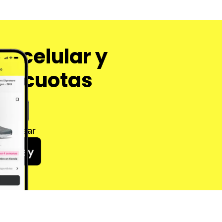
u celular y
en cuotas
 Cashear