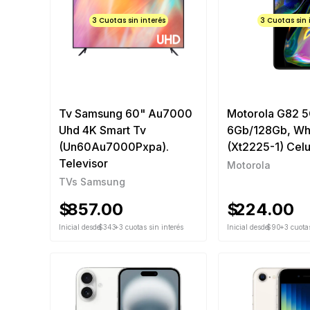
3 Cuotas sin interés
3 Cuotas sin 
Tv Samsung 60" Au7000
Motorola G82 5
Uhd 4K Smart Tv
6Gb/128Gb, Whi
(Un60Au7000Pxpa).
(Xt2225-1) Celu
Televisor
Motorola
TVs Samsung
$
857.00
$
224.00
Inicial desde
$343
+3 cuotas sin interés
Inicial desde
$90
+3 cuotas