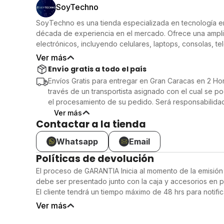
videos, y aplicaciones, sin preocuparte por quedarte si
SoyTechno
esenciales.
SoyTechno es una tienda especializada en tecnología 
Diseño elegante y moderno
década de experiencia en el mercado. Ofrece una ampl
Su acabado en color azul le otorga un toque sofisticado,
electrónicos, incluyendo celulares, laptops, consolas, t
vívida te permite disfrutar de tus contenidos con una exp
calidad y vanguardia tecnológica. La tienda cuenta con 
Ver más
Conectividad avanzada
(City Market, Catia, CCCT, Sambil Chacao) y en Lechería
Envío gratis a todo el país
Disfruta de conexiones rápidas y estables, gracias a su 
que te permitirá navegar, transmitir y descargar contenido
Envíos Gratis para entregar en Gran Caracas en 2 Hor
Duración de batería impresionante
través de un transportista asignado con el cual se po
La batería de larga duración asegura que tu dispositivo 
el procesamiento de su pedido. Será responsabilidad 
permitiéndote hacer más sin preocuparte por la carga.
manera correcta la siguiente información para la ent
Ver más
Contactar a la tienda
Dirección completa y exacta de entrega
Número celular de contacto.
Whatsapp
Email
Cédula de Identidad o Pasaporte.
Nombre completo de el usuario.
Políticas de devolución
El tiempo de espera se contará desde el momento 
El proceso de GARANTIA Inicia al momento de la emisión
ponga en contacto con el usuario para concertar y co
debe ser presentado junto con la caja y accesorios en p
persona encargada de la recepción del producto.
El cliente tendrá un tiempo máximo de 48 hrs para notific
al número de atención al cliente cualquier defecto de f
Ver más
producto.Pasadas las 48 hrs de compra, el proceso de 
tener una duración de 7 a 21 días hábiles, siempre inform