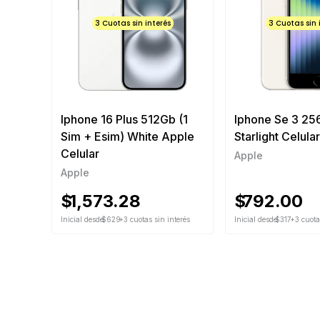
3 Cuotas sin interés
3 Cuotas sin 
Iphone 16 Plus 512Gb (1
Iphone Se 3 2
Sim + Esim) White Apple
Starlight Celula
Celular
Apple
Apple
$
1,573.28
$
792.00
Inicial desde
$629
+3 cuotas sin interés
Inicial desde
$317
+3 cuota