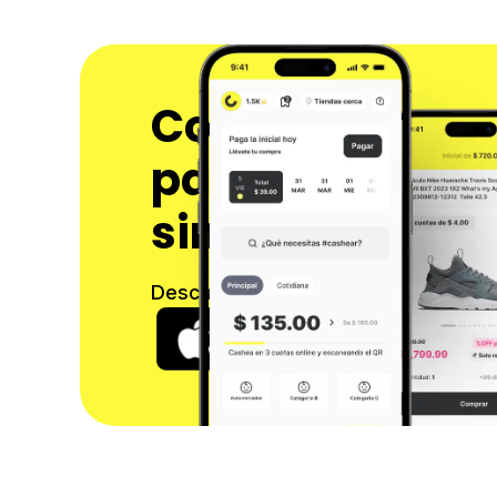
Compra ahora t
paga después 
sin interés
Descarga nuestra app y comienza a