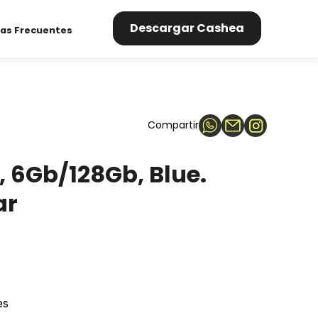
Descargar Cashea
as Frecuentes
Compartir
 6Gb/128Gb, Blue.
ar
es