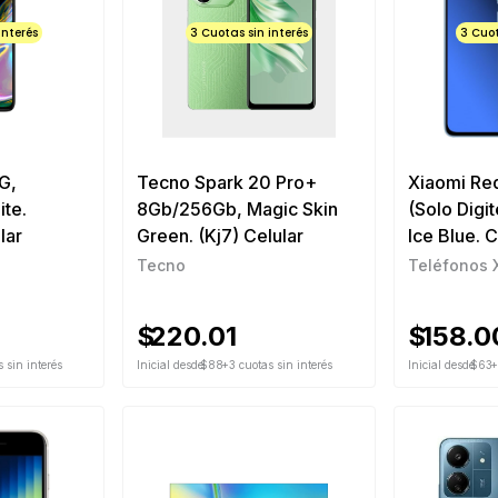
interés
3 Cuotas sin interés
3 Cuot
G,
Tecno Spark 20 Pro+
Xiaomi Re
te.
8Gb/256Gb, Magic Skin
(Solo Digi
lar
Green. (Kj7) Celular
Ice Blue. C
Tecno
Teléfonos 
$
220.01
$
158.0
 sin interés
Inicial desde
$88
+3 cuotas sin interés
Inicial desde
$63
+