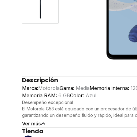
Descripción
Marca:
Motorola
Gama:
Media
Memoria interna:
12
Memoria RAM:
6 GB
Color:
Azul
Desempeño excepcional
El Motorola G53 está equipado con un procesador de úl
garantizando un desempeño fluido y rápido, ideal para di
favoritas y juegos sin interrupciones.
Ver más
Espacio para todo
Tienda
Con 128 GB de almacenamiento interno, tendrás suficient