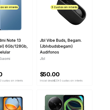
as sin interés
3 Cuotas sin interés
dmi Note 13
Jbl Vibe Buds, Begam.
tel) 6Gb/128Gb,
(Jblvbudsbegam)
elular
Audifonos
Xiaomi
Jbl
0
$
50.00
3 cuotas sin interés
Inicial desde
$20
+3 cuotas sin interés