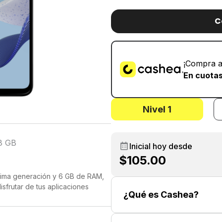
C
¡Compra a
En cuotas
Nivel 1
8 GB
Inicial hoy desde
$105.00
tima generación y 6 GB de RAM,
sfrutar de tus aplicaciones
¿Qué es Cashea?
e espacio para guardar fotos,