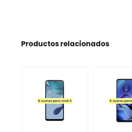
equipo.
Se recibirán por garantía las siguientes fallas:NO ENC
LA CAMARA, NO SUENE, NO ENCIENDA EL FLASH, NO F
FUNCIONE LA BATERIA, ENTRE OTROS.
SOYTECHNO no se hace responsable de cubrir garantías 
software (virus), pin de carga, equipos en corto, pantall
Productos relacionados
muertos y manchas de colores), micas rotas y rayadas y el
del mismo.Si el equipo adquirido posee el sello de seg
procederá a efectuar ningún tipo de garantía.
La GARANTIA no aplica luego de las 48 horas para boto
volumen+ y volumen - al igual que accesorios tales com
audífonos.Los equipos en general desde el momento en 
configuración predeterminada cualquier modificación de
Software o ya sea que el equipo haya sido abierto por ot
anula la GARANTIA.
Los productos pierden GARANTIA si al momento de ser
6 cuotas para nivel 3
6 cuotas para 
lógica por fallas de enchufes y voltajes de corriente n
batería.En caso de TELEVISORES, el despachador de la t
mostrar al cliente las condiciones físicas (ENCENDIDO
ACCESORIOS) ya que por defectos físicos solo se cambi
del producto.