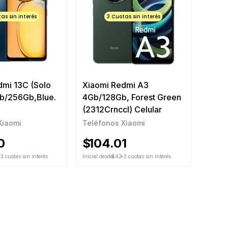
as sin interés
3 Cuotas sin interés
dmi 13C (Solo
Xiaomi Redmi A3
Gb/256Gb,Blue.
4Gb/128Gb, Forest Green
(2312Crnccl) Celular
Xiaomi
Teléfonos Xiaomi
0
$
104.01
3 cuotas sin interés
Inicial desde
$42
+3 cuotas sin interés