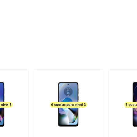
IENDA, NO PASE DEL LOGO, NO ABRA
UNCIONE EL MICROFONO, NO
tales como: golpes, rayaduras,
as (manchas, líneas o pixeles
 táctil en su totalidad o partes
uridad y de humedad activo no
nes por deterioro de Powers,
o adaptador, cables o
que se fabrica tienen su
l Sistema Operativo en el
ro centro de servicio técnico, se
 chequeado poseen un corto en
nivel 3
6 cuotas para nivel 3
6 cuot
o adecuados para su carga de
ienda está en la obligación de
, PANTALLA, BOTON, ENCHUFE Y
arán al momento de la entrega