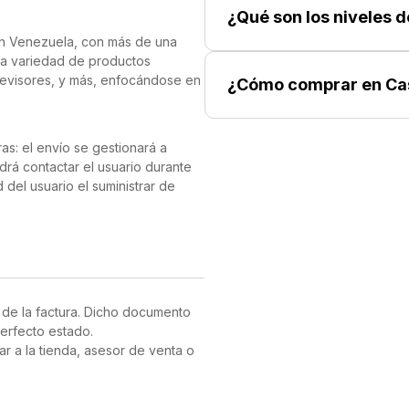
n capacidad para tus contenidos
¿Qué son los niveles 
en Venezuela, con más de una
ia variedad de productos
 mientras que su pantalla amplia y
elevisores, y más, enfocándose en
¿Cómo comprar en Ca
eriencia visual inmersiva.
11 sucursales ubicadas en Caracas
s.
compatibilidad con redes 5G, lo
 a la velocidad de la luz.
as: el envío se gestionará a
drá contactar el usuario durante
te acompañe durante todo el día,
del usuario el suministrar de
rega de los productos:
en el equipo de SoyTechno se
 de la factura. Dicho documento
nfirmar los datos, así como la
erfecto estado.
ar a la tienda, asesor de venta o
abricante que posea el
validación del producto puede
ando al cliente el status de su