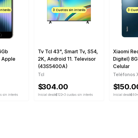
interés
3 Cuotas sin interés
3 Cuot
56Gb
Tv Tcl 43", Smart Tv, S54,
Xiaomi Re
r Apple
2K, Android 11. Televisor
Digitel) 8
(43S5400A)
Celular
Tcl
Teléfonos 
$
304.00
$
150.0
s sin interés
Inicial desde
$122
+3 cuotas sin interés
Inicial desde
$60
+