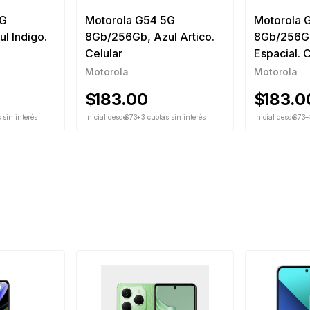
5G
Motorola G54 5G
Motorola 
EPCION, siempre y cuando cumpla
l Indigo.
8Gb/256Gb, Azul Artico.
8Gb/256G
1 del presente documento.
S.
Celular
Espacial. C
Motorola
Motorola
$
183.00
$
183.0
 sin interés
Inicial desde
$73
+3 cuotas sin interés
Inicial desde
$73
+
, cables, pendrive, disco duro y