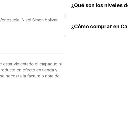
ue tus pies se sientan frescos y
¿Qué son los niveles 
ste zapato está diseñado para
 Venezuela, Nivel Simon bolivar,
e en cada paso por mucho tiempo.
¿Cómo comprar en Ca
base blanca lo convierte en un
en el trabajo, en salidas
e estar violentado el empaque ni
producto en efecto en tienda y
se necesita la factura o nota de
ta, entrega y garantía de los
CASHEA. CASHEA proporciona la
 son los comercios afiliados y/o
las normativas de entrega a
 de IPOSTEL N° CJ/012/2023 de la
2024"