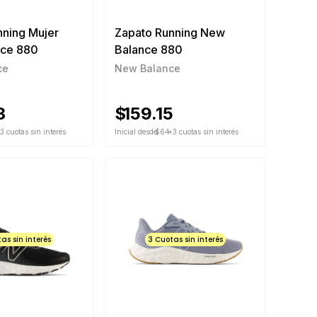
nning Mujer
Zapato Running New
ce 880
Balance 880
ce
New Balance
3
$
159.15
3 cuotas sin interés
Inicial desde
$64
+3 cuotas sin interés
as sin interés
3 Cuotas sin interés