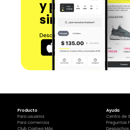
y paga después
sin interés
Descarga nuestra app y comienza a
Producto
Ayuda
Para usuarios
Centro de 
Para comercios
Preguntas 
Club Cashea Más
Despachos 