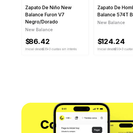
Zapato De Niño New
Zapato De Hom
Balance Furon V7
Balance 574T B
Negro/Dorado
New Balance
New Balance
$
86.42
$
124.24
Inicial desde
$35
+3 cuotas sin interés
Inicial desde
$50
+3 cuotas
Compra ahora 