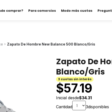
nde comprar?
Para comercios
Modo más cuotas
Pregunt
ce
Zapato De Hombre New Balance 500 Blanco/Gris
Zapato De H
Blanco/Gris
3 cuotas sin interés
$
57.19
Inicial desde
$34.31
Cantidad
3
disponibles