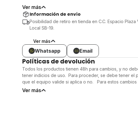
500 garantiza una comodidad excepcional, permitiendo q
Ver más
ligeros durante todo el día.
Información de envío
Durabilidad: Fabricado con materiales de alta calidad, e
Posibilidad de retiro en tienda en C.C. Espacio Plaza
resistir el desgaste diario, asegurando que te acompañ
Local SB-19.
Estilo: Su diseño clásico con detalles en gris sobre una 
calzado fácil de combinar para cualquier ocasión, ya sea 
Ver más
casuales o en actividades deportivas.
Whatsapp
Email
Políticas de devolución
Todos los productos tienen 48h para cambios, y no deb
tener indicios de uso. Para proceder, se debe tener el 
que el equipo valide si aplica o no. Para estos cambios 
compra.
Ver más
Nota: Los comercios afiliados son responsables de la ven
productos y servicios ofrecidos en el Marketplace de 
plataforma para facilitar compras y ventas a cuotas, pero
sus proveedores de entrega quienes deben cumplir con 
domicilio establecidas en la Providencia Administrativa
Gaceta Oficial N° 42.813, publicada el 5 de febrero de 