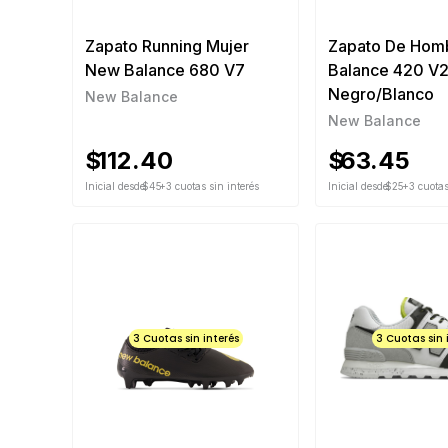
Zapato Running Mujer
Zapato De Hom
New Balance 680 V7
Balance 420 V
Negro/Blanco
New Balance
New Balance
$
112.40
$
63.45
Inicial desde
$45
+3 cuotas sin interés
Inicial desde
$25
+3 cuotas
3 Cuotas sin interés
3 Cuotas sin 