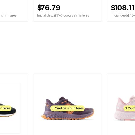
$
76.79
$
108.11
 sin interés
Inicial desde
$31
+3 cuotas sin interés
Inicial desde
$43
+
interés
3 Cuotas sin interés
3 Cuot