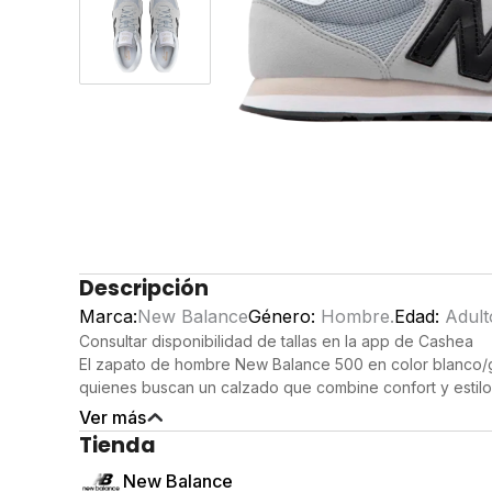
Descripción
Marca:
New Balance
Género:
Hombre.
Edad:
Adult
Consultar disponibilidad de tallas en la app de Cashea
El zapato de hombre New Balance 500 en color blanco/gr
quienes buscan un calzado que combine confort y estilo
ritmo diario, este modelo ofrece un look moderno mient
Ver más
para tus pies.
Tienda
Detalles del producto
Comodidad: Con su plantilla acolchada y tecnología de 
New Balance