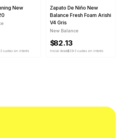
nning New
Zapato De Niño New
20
Balance Fresh Foam Arishi
V4 Gris
ce
New Balance
$
82.13
3 cuotas sin interés
Inicial desde
$33
+3 cuotas sin interés