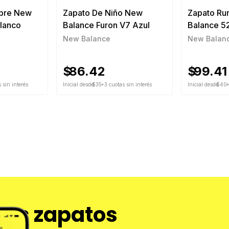
bre New
Zapato De Niño New
Zapato Ru
lanco
Balance Furon V7 Azul
Balance 5
New Balance
New Balan
$
86.42
$
99.41
 sin interés
Inicial desde
$35
+3 cuotas sin interés
Inicial desde
$40
+
tus zapatos