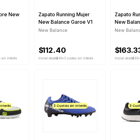
bre New
Zapato Running Mujer
Zapato Ru
2
New Balance Garoe V1
New Balan
New Balance
New Balan
$
112.40
$
163.3
 sin interés
Inicial desde
$45
+3 cuotas sin interés
Inicial desde
$65
+
interés
3 Cuotas sin interés
3 Cuot