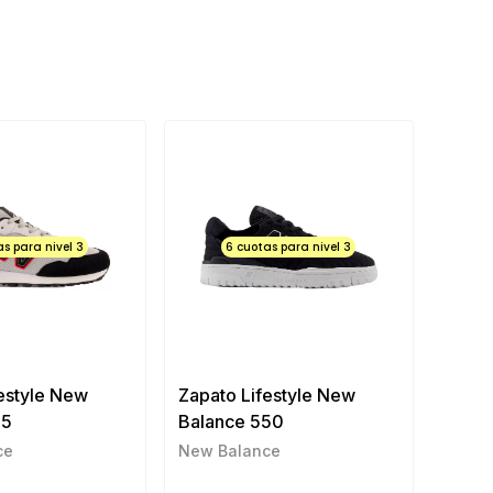
as para nivel 3
6 cuotas para nivel 3
estyle New
Zapato Lifestyle New
15
Balance 550
ce
New Balance