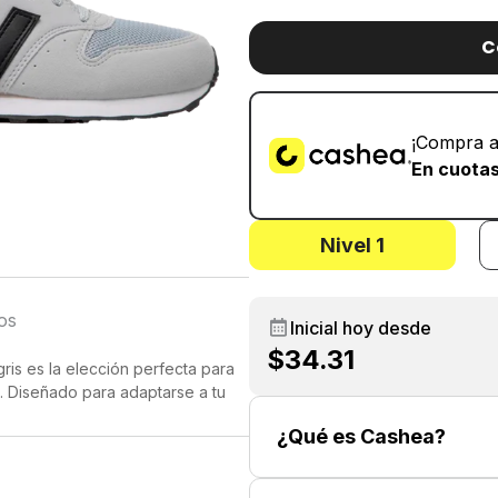
C
¡Compra a
En cuotas
Nivel 1
os
Inicial hoy desde
$34.31
is es la elección perfecta para
. Diseñado para adaptarse a tu
ras asegura un soporte óptimo
¿Qué es Cashea?
amortiguación, el New Balance