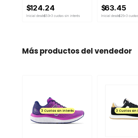
$
124.24
$
63.45
Inicial desde
$50
+3 cuotas sin interés
Inicial desde
$25
+3 cuotas
Más productos del vendedor
3 Cuotas sin interés
3 Cuotas sin 