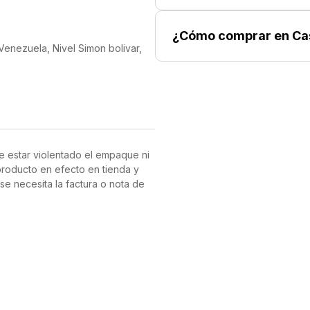
ciona una excelente
¿Cómo comprar en Ca
iencia de carrera suave y
 Venezuela, Nivel Simon bolivar,
 vibrantes, este zapato no solo
a tu atuendo deportivo.
e estar violentado el empaque ni
producto en efecto en tienda y
se necesita la factura o nota de
ta, entrega y garantía de los
CASHEA. CASHEA proporciona la
 son los comercios afiliados y/o
las normativas de entrega a
 de IPOSTEL N° CJ/012/2023 de la
2024"