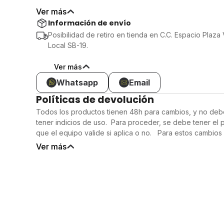
ideal para largas distancias y entrenamientos intensos.
Ver más
Amortiguación: Equipado con una entresuela que propor
Información de envío
amortiguación, el New Balance Roav garantiza una exper
Posibilidad de retiro en tienda en C.C. Espacio Plaza
cómoda en cada paso.
Local SB-19.
Diseño atractivo: Con un estilo contemporáneo y colores
es funcional, sino que también añade un toque de moda 
Ver más
Whatsapp
Email
Políticas de devolución
Todos los productos tienen 48h para cambios, y no deb
tener indicios de uso. Para proceder, se debe tener el 
que el equipo valide si aplica o no. Para estos cambios 
compra.
Ver más
Nota: Los comercios afiliados son responsables de la ven
productos y servicios ofrecidos en el Marketplace de 
plataforma para facilitar compras y ventas a cuotas, pero
sus proveedores de entrega quienes deben cumplir con 
domicilio establecidas en la Providencia Administrativa
Gaceta Oficial N° 42.813, publicada el 5 de febrero de 