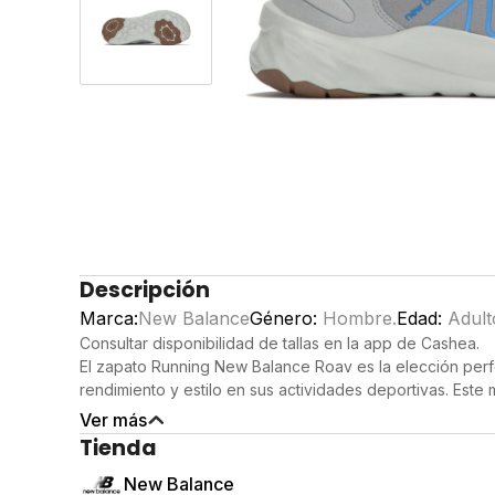
Descripción
Marca:
New Balance
Género:
Hombre.
Edad:
Adult
Consultar disponibilidad de tallas en la app de Cashea.
El zapato Running New Balance Roav es la elección per
rendimiento y estilo en sus actividades deportivas. Est
última generación con un diseño moderno, ideal para r
Ver más
limites.
Tienda
Detalles del producto
Ligereza: Su construcción ligera permite una gran libert
New Balance