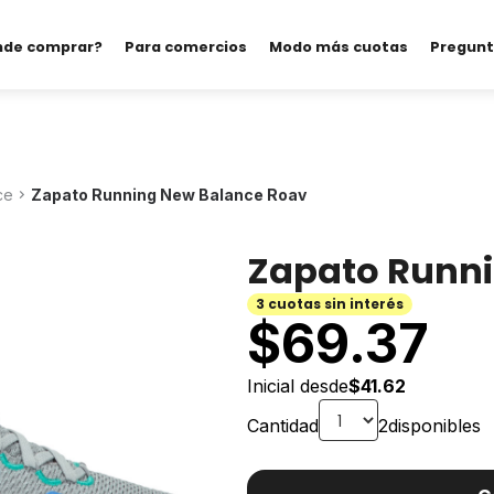
nde comprar?
Para comercios
Modo más cuotas
Pregunt
ce
Zapato Running New Balance Roav
Zapato Runni
3 cuotas sin interés
$
69.37
Inicial desde
$41.62
Cantidad
2
disponibles