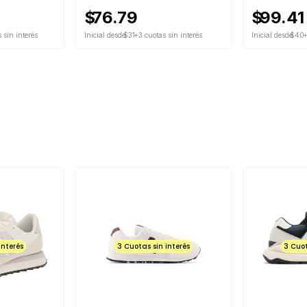
$
76.79
$
99.41
 sin interés
Inicial desde
$31
+3 cuotas sin interés
Inicial desde
$40
+
interés
3 Cuotas sin interés
3 Cuot