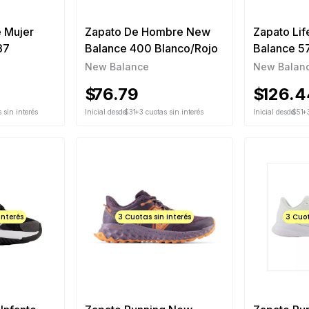
e Mujer
Zapato De Hombre New
Zapato Lif
37
Balance 400 Blanco/Rojo
Balance 5
New Balance
New Balan
$
76.79
$
126.4
 sin interés
Inicial desde
$31
+3 cuotas sin interés
Inicial desde
$51
+3
interés
3 Cuotas sin interés
3 Cuot