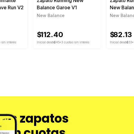
Infante
Zapato Running New
Zapato Ru
ave Run V2
Balance Garoe V1
New Balan
New Balance
New Balan
$
112.40
$
82.13
 sin interés
Inicial desde
$45
+3 cuotas sin interés
Inicial desde
$33
+
tus zapatos
 en cuotas