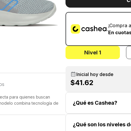
C
¡Compra a
En cuotas
Nivel 1
Inicial hoy desde
$41.62
os
fecta para quienes buscan
¿Qué es Cashea?
e modelo combina tecnología de
unners que desean superar sus
¿Qué son los niveles 
ad de movimiento, lo que resulta