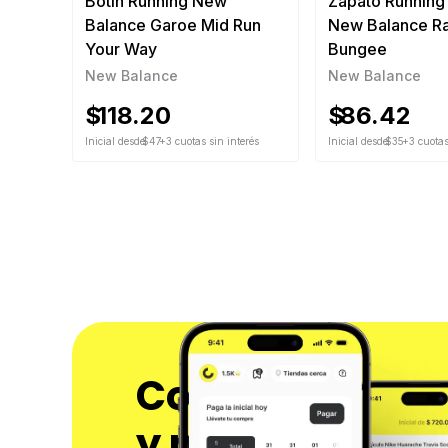
Botín Running New
Zapato Running 
Balance Garoe Mid Run
New Balance R
Your Way
Bungee
New Balance
New Balance
$
118.20
$
86.42
Inicial desde
$47
+3 cuotas sin interés
Inicial desde
$35
+3 cuotas
Compra ahora 
y paga después