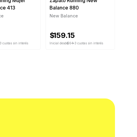
nning Mujer
Zapato Running New
ce 413
Balance 880
ce
New Balance
$
159.15
3 cuotas sin interés
Inicial desde
$64
+3 cuotas sin interés