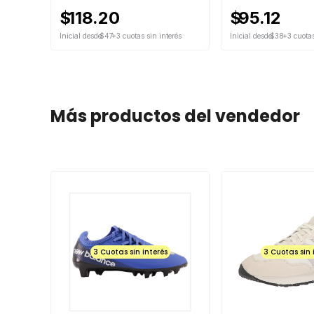
$
118.20
$
95.12
Inicial desde
$47
+3 cuotas sin interés
Inicial desde
$38
+3 cuotas
Más productos del vendedor
3 Cuotas sin interés
3 Cuotas sin 