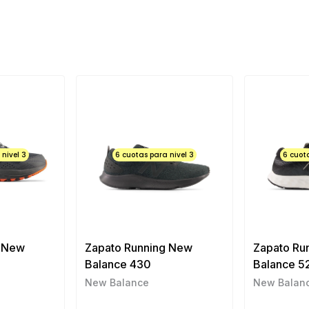
nivel 3
6 cuotas para nivel 3
6 cuot
g New
Zapato Running New
Zapato Ru
Balance 430
Balance 5
New Balance
New Balan