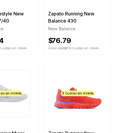
estyle New
Zapato Running New
7/40
Balance 430
ce
New Balance
4
$
76.79
 cuotas sin interés
Inicial desde
$31
+3 cuotas sin interés
as sin interés
3 Cuotas sin interés