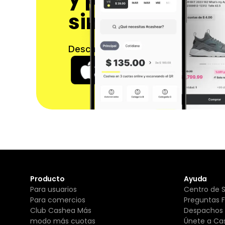
sin interés
Descarga nuestra app y comienza a
Producto
Ayuda
Para usuarios
Centro de 
Para comercios
Preguntas 
Club Cashea Más
Despachos 
modo más cuotas
Únete a Ca