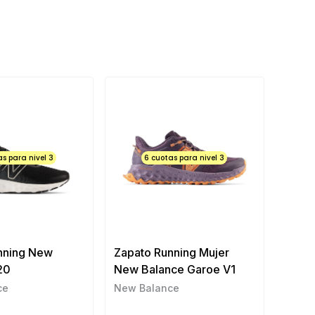
as para nivel 3
6 cuotas para nivel 3
nning New
Zapato Running Mujer
20
New Balance Garoe V1
ce
New Balance