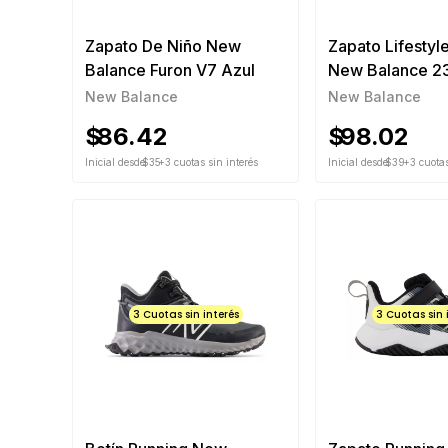
Zapato De Niño New
Zapato Lifestyl
Balance Furon V7 Azul
New Balance 2
New Balance
New Balance
$
86.42
$
98.02
Inicial desde
$35
+3 cuotas sin interés
Inicial desde
$39
+3 cuotas
3 Cuotas sin interés
3 Cuotas sin 