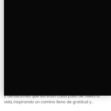
La Bendición de un Corazón
Excelente
Oscar Badaraco nos invita a valorar la excelencia
y bendiciones que iluminan cada paso de nuestra
vida, inspirando un camino lleno de gratitud y
fortaleza.