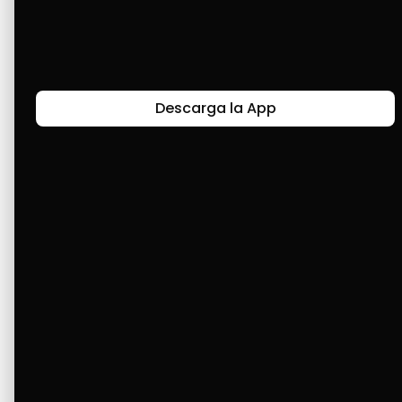
Últimas Historias
Descarga la App
Canal de Bendición y Gratitud
Faviola Rengifo expresa gratitud a Cashea por ser
un medio de facilidad y bendición en la vida,
reflejando agradecimiento y esperanza.
Ver Más