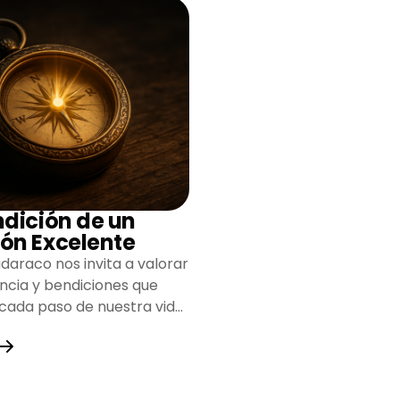
ndición de un
ón Excelente
daraco nos invita a valorar
encia y bendiciones que
 cada paso de nuestra vida,
do un camino lleno de
y fortaleza.