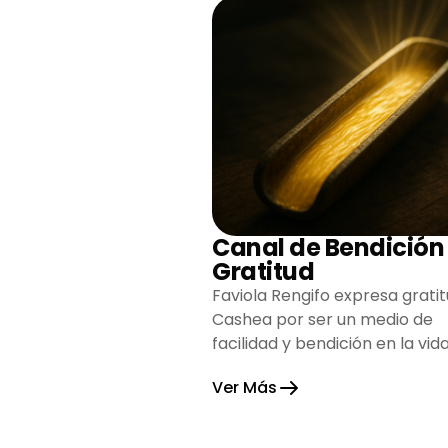
Canal de Bendición
Gratitud
Faviola Rengifo expresa gratit
Cashea por ser un medio de
facilidad y bendición en la vida
reflejando agradecimiento y
Ver Más
esperanza.