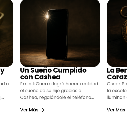
 y
Un Sueño Cumplido
La Be
con Cashea
Coraz
ud a
Ernesli Guerra logró hacer realidad
Oscar Ba
el sueño de su hijo gracias a
la excel
,
Cashea, regalándole el teléfono
iluminan
que tanto deseaba y llenando de
inspiran
Ver Más
Ver Más
alegría su hogar.
gratitud 