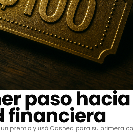
er paso hacia 
d financiera
un premio y usó Cashea para su primera co