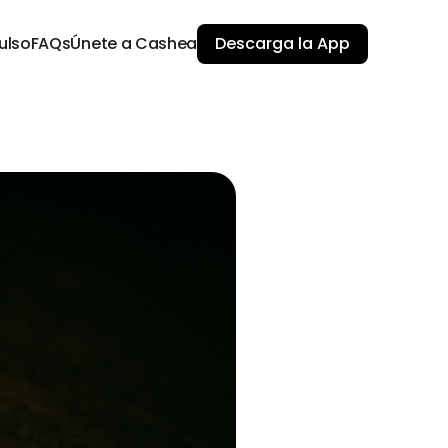
ulso
FAQs
Únete a Cashea
Descarga la App