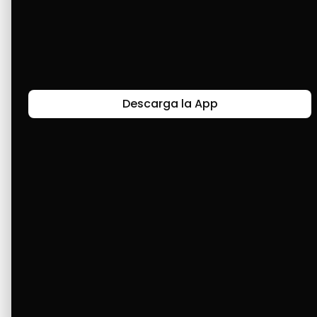
Gracias a Cashea, he podido pagar el 
tratamiento de mi mamá que está en cama 
por un ACV y una evisceración ocular. Me era 
imposible costear todo su tratamiento. 
Cashea, gracias ❤️
Descarga la App
Últimas Historias