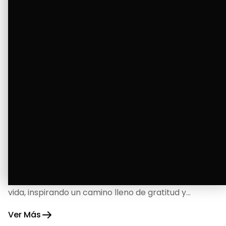
La Bendición de un Corazón
Excelente
Oscar Badaraco nos invita a valorar la excelencia
y bendiciones que iluminan cada paso de nuestra
vida, inspirando un camino lleno de gratitud y
fortaleza.
Ver Más