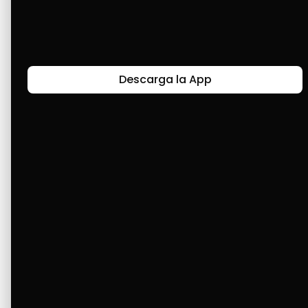
Últimas Historias
Descarga la App
Canal de Bendición y Gratitud
Faviola Rengifo expresa gratitud a Cashea por ser
un medio de facilidad y bendición en la vida,
reflejando agradecimiento y esperanza.
Ver Más