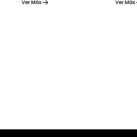
Ver Más
Ver Más
alegría su hogar.
gratitud 