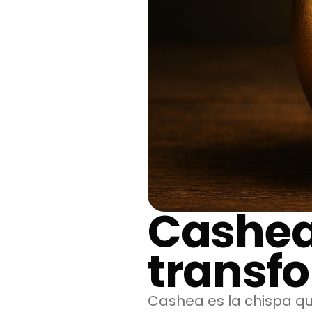
Cashea
transf
Cashea es la chispa q