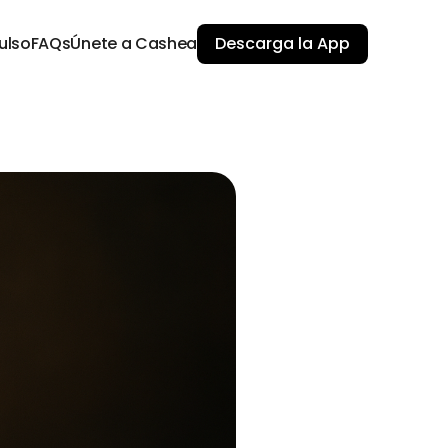
ulso
FAQs
Únete a Cashea
Descarga la App