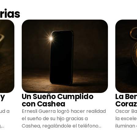
rias
 y
Un Sueño Cumplido
La Be
con Cashea
Coraz
ud a
Ernesli Guerra logró hacer realidad
Oscar Ba
el sueño de su hijo gracias a
la excel
,
Cashea, regalándole el teléfono
iluminan
que tanto deseaba y llenando de
inspiran