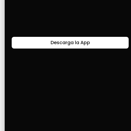
oportunidad de pagar y poder seguir siendo 
parte de este gran árbol que bendice a todos 
los venezolanos que somos participantes de 
esta experiencia llamada Cashea.
Descarga la App
Últimas Historias