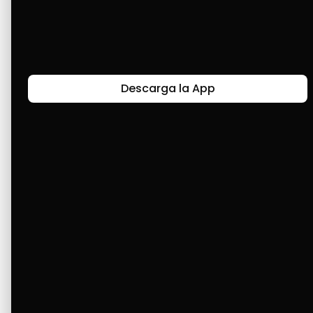
adquirir mis cosas.
Últimas Historias
Descarga la App
Canal de Bendición y Gratitud
Faviola Rengifo expresa gratitud a Cashea por ser
un medio de facilidad y bendición en la vida,
reflejando agradecimiento y esperanza.