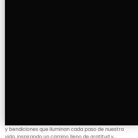
Ver Más
La Bendición de un Corazón
Excelente
Oscar Badaraco nos invita a valorar la excelencia
y bendiciones que iluminan cada paso de nuestra
vida, inspirando un camino lleno de gratitud y