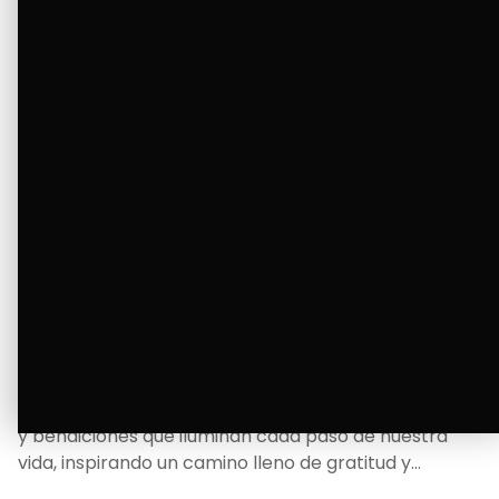
La Bendición de un Corazón
Excelente
Oscar Badaraco nos invita a valorar la excelencia
y bendiciones que iluminan cada paso de nuestra
vida, inspirando un camino lleno de gratitud y
fortaleza.