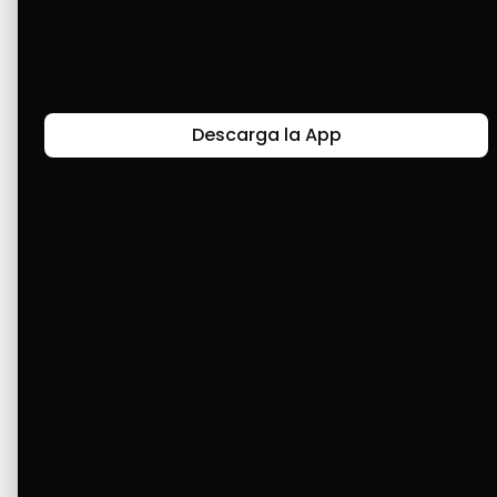
Últimas Historias
Descarga la App
Canal de Bendición y Gratitud
Faviola Rengifo expresa gratitud a Cashea por ser
un medio de facilidad y bendición en la vida,
reflejando agradecimiento y esperanza.