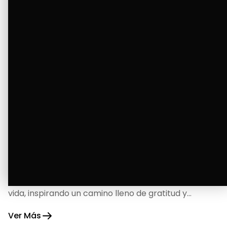
La Bendición de un Corazón
Excelente
Oscar Badaraco nos invita a valorar la excelencia
y bendiciones que iluminan cada paso de nuestra
vida, inspirando un camino lleno de gratitud y
fortaleza.
Ver Más