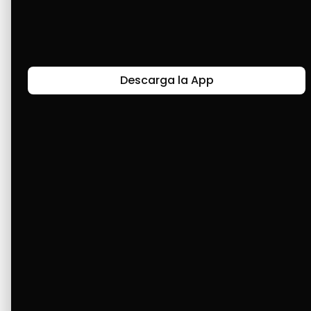
Últimas Historias
Descarga la App
Canal de Bendición y Gratitud
Faviola Rengifo expresa gratitud a Cashea por ser
un medio de facilidad y bendición en la vida,
reflejando agradecimiento y esperanza.
Ver Más