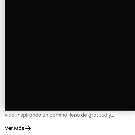
La Bendición de un Corazón
Excelente
Oscar Badaraco nos invita a valorar la excelencia
y bendiciones que iluminan cada paso de nuestra
vida, inspirando un camino lleno de gratitud y
fortaleza.
Ver Más