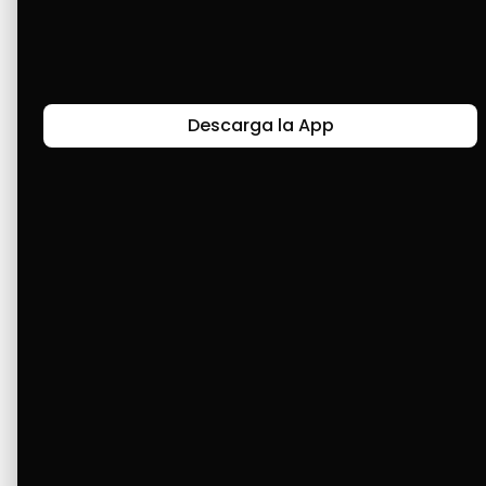
Últimas Historias
Descarga la App
Canal de Bendición y Gratitud
Faviola Rengifo expresa gratitud a Cashea por ser
un medio de facilidad y bendición en la vida,
reflejando agradecimiento y esperanza.
Ver Más