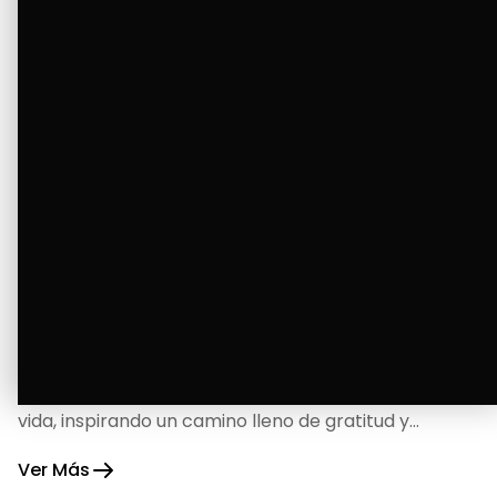
La Bendición de un Corazón
Excelente
Oscar Badaraco nos invita a valorar la excelencia
y bendiciones que iluminan cada paso de nuestra
vida, inspirando un camino lleno de gratitud y
fortaleza.
Ver Más