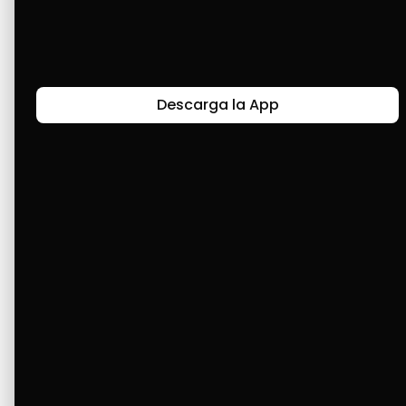
Últimas Historias
Descarga la App
Canal de Bendición y Gratitud
Faviola Rengifo expresa gratitud a Cashea por ser
un medio de facilidad y bendición en la vida,
reflejando agradecimiento y esperanza.
Ver Más