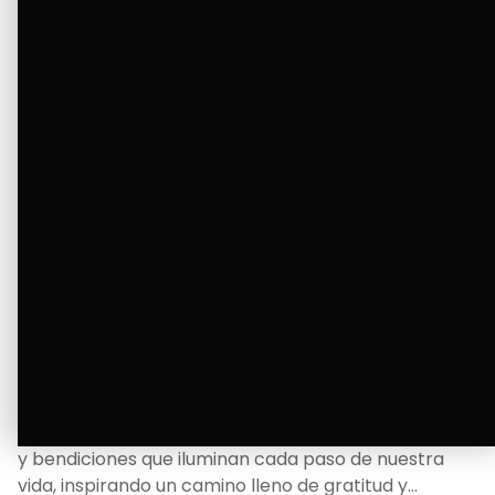
Ver Más
La Bendición de un Corazón
Excelente
Oscar Badaraco nos invita a valorar la excelencia
y bendiciones que iluminan cada paso de nuestra
vida, inspirando un camino lleno de gratitud y