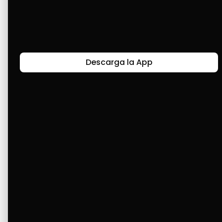
Últimas Historias
Descarga la App
Canal de Bendición y Gratitud
Faviola Rengifo expresa gratitud a Cashea por ser
un medio de facilidad y bendición en la vida,
reflejando agradecimiento y esperanza.