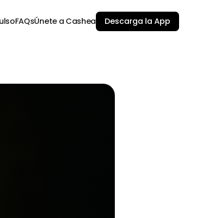
ulso
FAQs
Únete a Cashea
Descarga la App