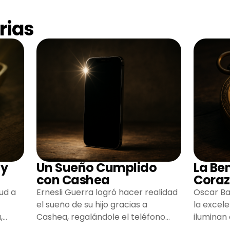
rias
 y
Un Sueño Cumplido
La Be
con Cashea
Coraz
ud a
Ernesli Guerra logró hacer realidad
Oscar Ba
el sueño de su hijo gracias a
la excel
,
Cashea, regalándole el teléfono
iluminan
que tanto deseaba y llenando de
inspiran