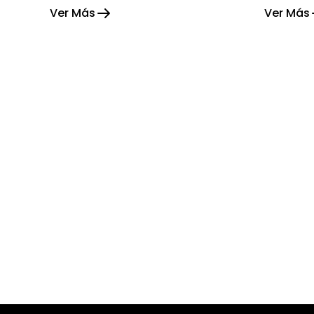
Ver Más
Ver Más
alegría su hogar.
gratitud 