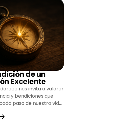
ndición de un
ón Excelente
daraco nos invita a valorar
encia y bendiciones que
 cada paso de nuestra vida,
do un camino lleno de
y fortaleza.