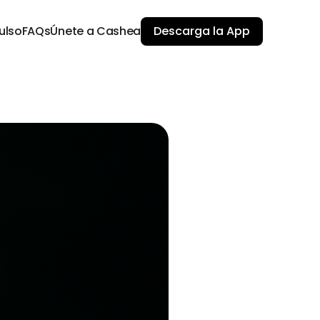
ulso
FAQs
Únete a Cashea
Descarga la App