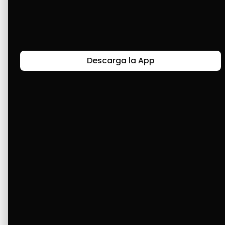
Últimas Historias
Descarga la App
Canal de Bendición y Gratitud
Faviola Rengifo expresa gratitud a Cashea por ser
un medio de facilidad y bendición en la vida,
reflejando agradecimiento y esperanza.
Ver Más