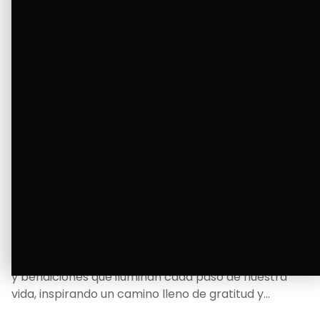
La Bendición de un Corazón
Excelente
Oscar Badaraco nos invita a valorar la excelencia
y bendiciones que iluminan cada paso de nuestra
vida, inspirando un camino lleno de gratitud y
fortaleza.