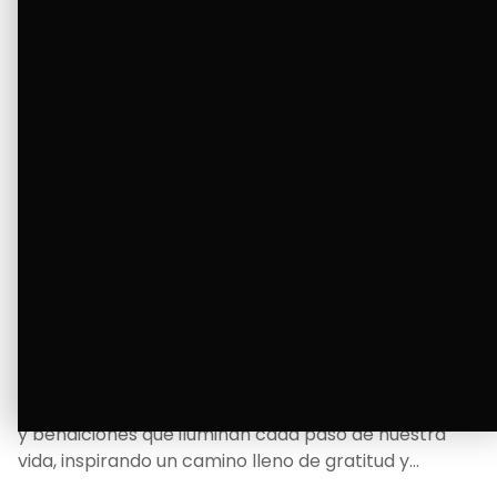
La Bendición de un Corazón
Excelente
Oscar Badaraco nos invita a valorar la excelencia
y bendiciones que iluminan cada paso de nuestra
vida, inspirando un camino lleno de gratitud y
fortaleza.