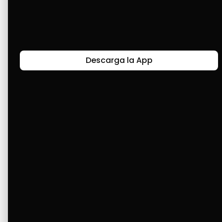
Últimas Historias
Descarga la App
Canal de Bendición y Gratitud
Faviola Rengifo expresa gratitud a Cashea por ser
un medio de facilidad y bendición en la vida,
reflejando agradecimiento y esperanza.