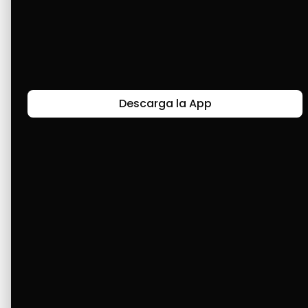
alimentos básicos para nuestra casa. Sin 
Cashea, sería un poco difícil debido a la 
manera de pago por la que estamos pasando, 
ya que no nos alcanza para nada el pago de 
nuestro trabajo.
Descarga la App
Últimas Historias