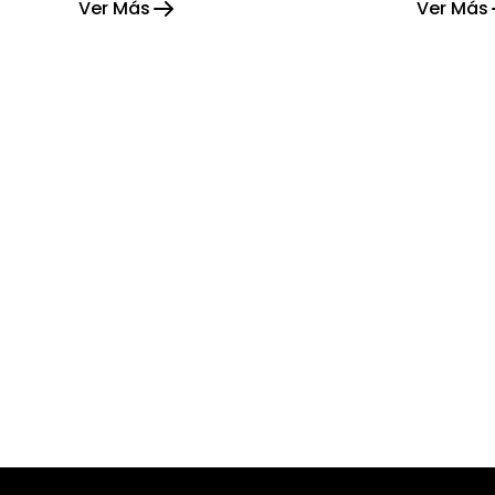
Ver Más
Ver Más
alegría su hogar.
gratitud 