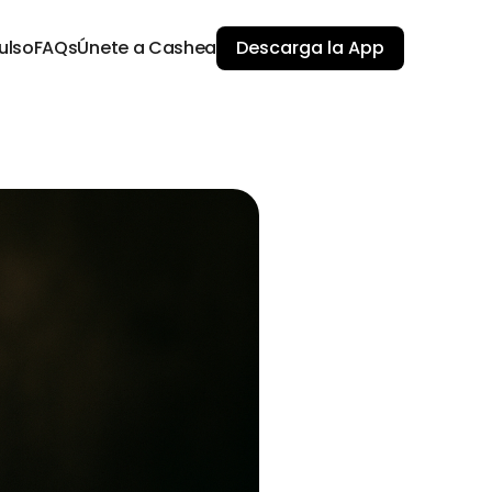
ulso
FAQs
Únete a Cashea
Descarga la App