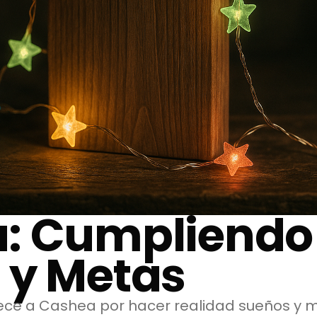
: Cumpliendo
 y Metas
ece a Cashea por hacer realidad sueños y 