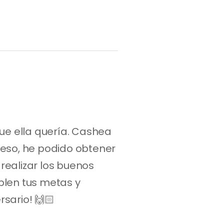
ue ella quería. Cashea 
eso, he podido obtener 
ealizar los buenos 
en tus metas y 
sario! 🙌🏻