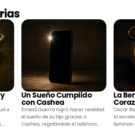
rias
 y
Un Sueño Cumplido
La Be
con Cashea
Coraz
ud a
Ernesli Guerra logró hacer realidad
Oscar Ba
el sueño de su hijo gracias a
la excel
,
Cashea, regalándole el teléfono
iluminan
que tanto deseaba y llenando de
inspiran