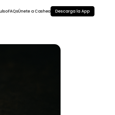
ulso
FAQs
Únete a Cashea
Descarga la App