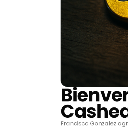
Bienven
Cashe
Francisco Gonzalez ag