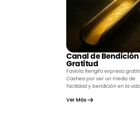
Canal de Bendición
Gratitud
Faviola Rengifo expresa gratit
Cashea por ser un medio de
facilidad y bendición en la vida
reflejando agradecimiento y
Ver Más
esperanza.