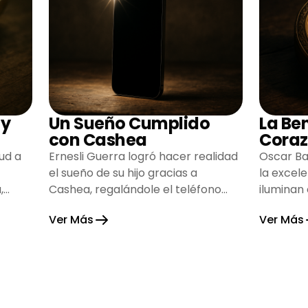
 y
Un Sueño Cumplido
La Be
con Cashea
Coraz
ud a
Ernesli Guerra logró hacer realidad
Oscar Ba
el sueño de su hijo gracias a
la excel
,
Cashea, regalándole el teléfono
iluminan
que tanto deseaba y llenando de
inspiran
Ver Más
Ver Más
alegría su hogar.
gratitud 