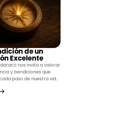
ndición de un
ón Excelente
daraco nos invita a valorar
encia y bendiciones que
 cada paso de nuestra vida,
do un camino lleno de
y fortaleza.