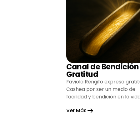
Canal de Bendición
Gratitud
Faviola Rengifo expresa gratit
Cashea por ser un medio de
facilidad y bendición en la vida
reflejando agradecimiento y
Ver Más
esperanza.