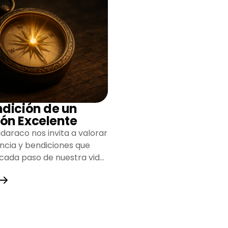
ndición de un
ón Excelente
daraco nos invita a valorar
encia y bendiciones que
 cada paso de nuestra vida,
do un camino lleno de
y fortaleza.