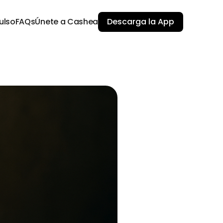
ulso
FAQs
Únete a Cashea
Descarga la App