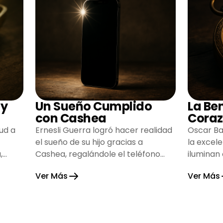
 y
Un Sueño Cumplido
La Be
con Cashea
Coraz
ud a
Ernesli Guerra logró hacer realidad
Oscar Ba
el sueño de su hijo gracias a
la excel
,
Cashea, regalándole el teléfono
iluminan
que tanto deseaba y llenando de
inspiran
Ver Más
Ver Más
alegría su hogar.
gratitud 