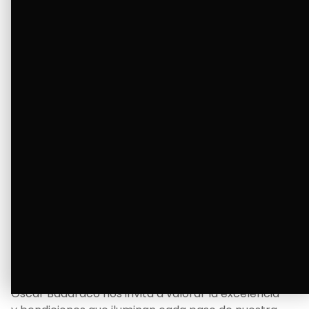
tanto deseaba y llenando de alegría su hogar.
Ver Más
La Bendición de un Corazón
Excelente
Oscar Badaraco nos invita a valorar la excelencia