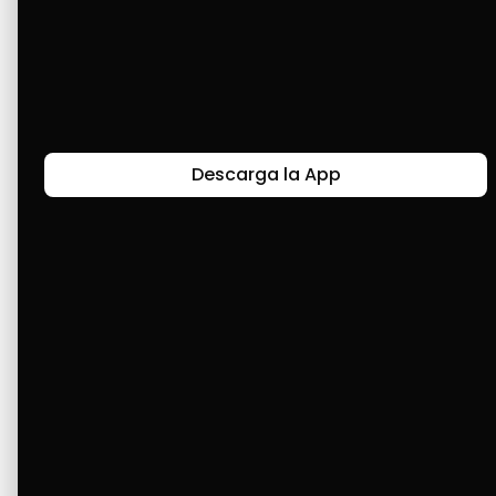
Le doy muchas gracias a Cashea por ser la 
herramienta adecuada para poder adquirir las 
compras quincenales de mi casa y en verdad 
que ha ayudado mucho a los hogares 
Descarga la App
venezolanos...
Últimas Historias