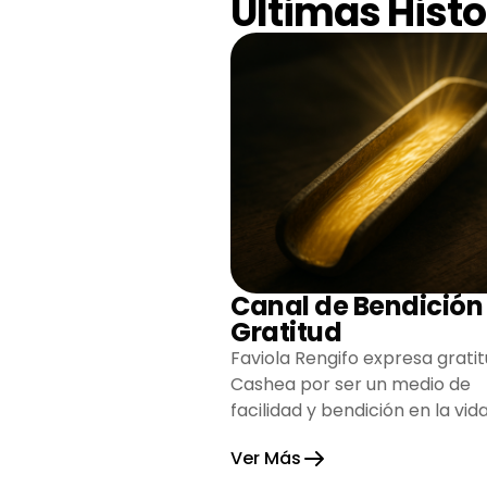
Últimas Histo
Canal de Bendición
Gratitud
Faviola Rengifo expresa gratit
Cashea por ser un medio de
facilidad y bendición en la vida
reflejando agradecimiento y
Ver Más
esperanza.