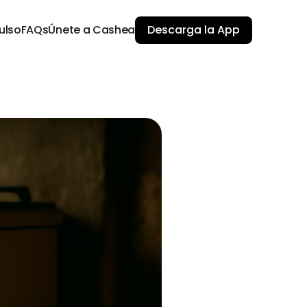
ulso
FAQs
Únete a Cashea
Descarga la App