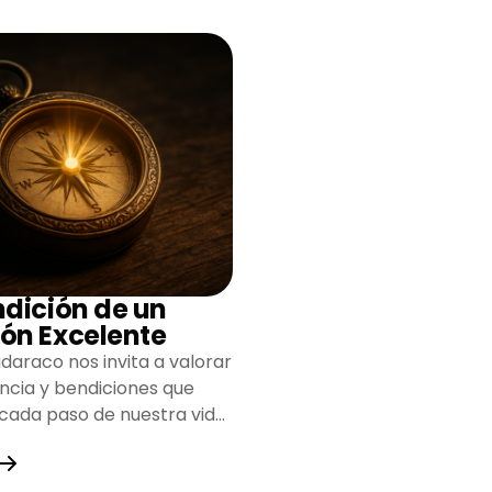
ndición de un
ón Excelente
daraco nos invita a valorar
encia y bendiciones que
 cada paso de nuestra vida,
do un camino lleno de
y fortaleza.