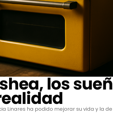
shea, los sueñ
realidad
a Linares ha podido mejorar su vida y la de 