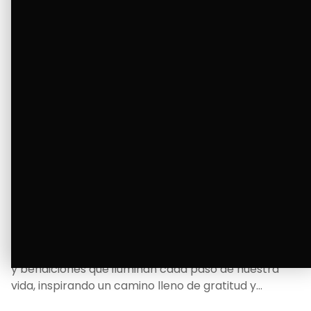
La Bendición de un Corazón
Excelente
Oscar Badaraco nos invita a valorar la excelencia
y bendiciones que iluminan cada paso de nuestra
vida, inspirando un camino lleno de gratitud y
fortaleza.