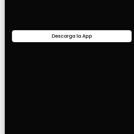
Últimas Historias
Descarga la App
Canal de Bendición y Gratitud
Faviola Rengifo expresa gratitud a Cashea por ser
un medio de facilidad y bendición en la vida,
reflejando agradecimiento y esperanza.
Ver Más