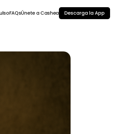
ulso
FAQs
Únete a Cashea
Descarga la App