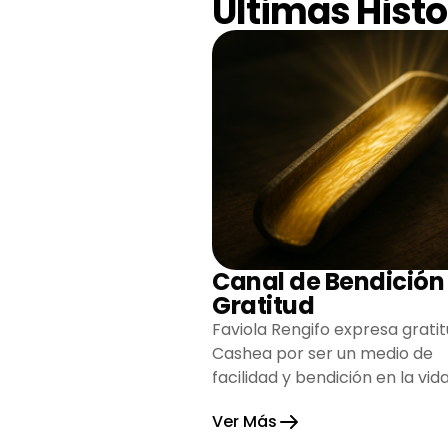
Últimas Histo
Canal de Bendición
Gratitud
Faviola Rengifo expresa gratit
Cashea por ser un medio de
facilidad y bendición en la vida
reflejando agradecimiento y
Ver Más
esperanza.