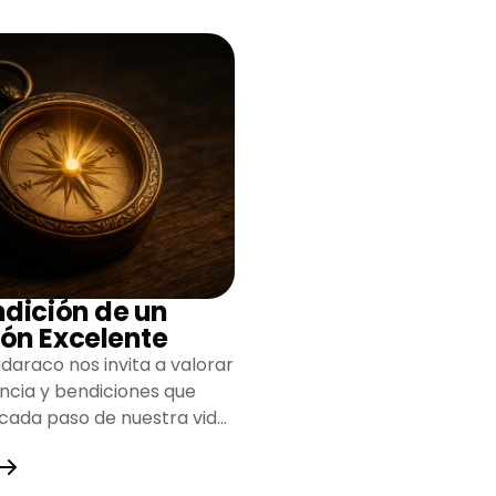
ndición de un
ón Excelente
daraco nos invita a valorar
encia y bendiciones que
 cada paso de nuestra vida,
do un camino lleno de
y fortaleza.