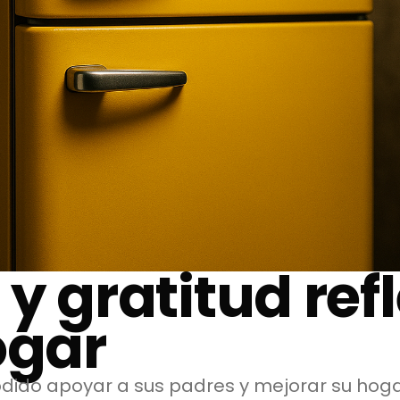
 y gratitud ref
ogar
odido apoyar a sus padres y mejorar su hog