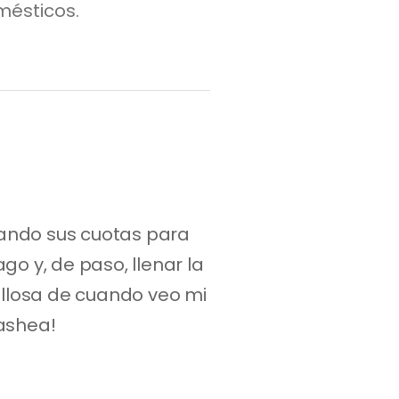
mésticos.
ando sus cuotas para 
o y, de paso, llenar la 
llosa de cuando veo mi 
Cashea!