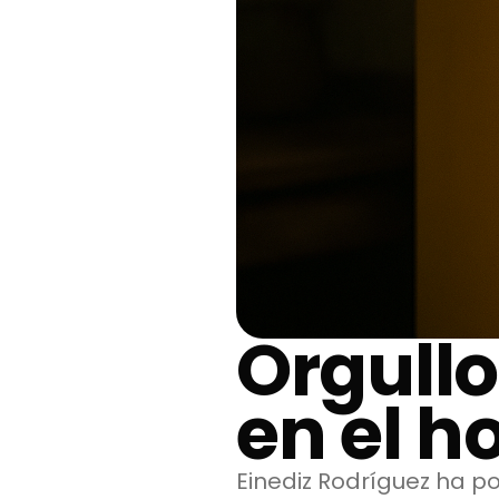
Orgullo
en el h
Einediz Rodríguez ha p