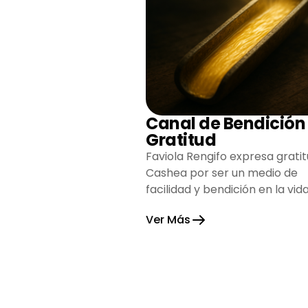
Canal de Bendición
Gratitud
Faviola Rengifo expresa gratit
Cashea por ser un medio de
facilidad y bendición en la vida
reflejando agradecimiento y
Ver Más
esperanza.