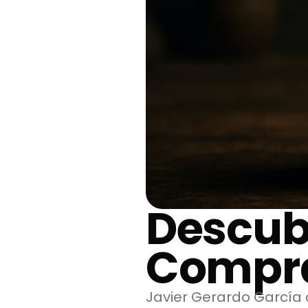
Descub
Compra
Javier Gerardo García 