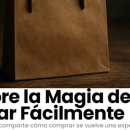
re la Magia d
r Fácilmente
comparte cómo comprar se vuelve una exper