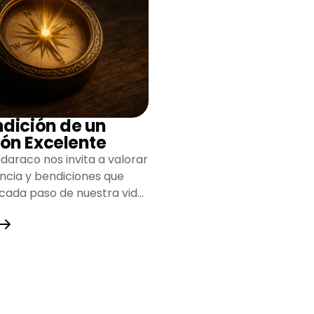
ndición de un
ón Excelente
daraco nos invita a valorar
encia y bendiciones que
 cada paso de nuestra vida,
do un camino lleno de
y fortaleza.