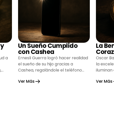
 y
Un Sueño Cumplido
La Be
con Cashea
Coraz
ud a
Ernesli Guerra logró hacer realidad
Oscar Ba
el sueño de su hijo gracias a
la excel
,
Cashea, regalándole el teléfono
iluminan
que tanto deseaba y llenando de
inspiran
Ver Más
Ver Más
alegría su hogar.
gratitud 