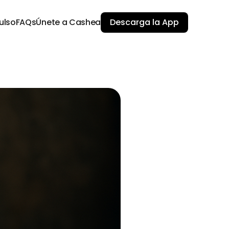
ulso
FAQs
Únete a Cashea
Descarga la App