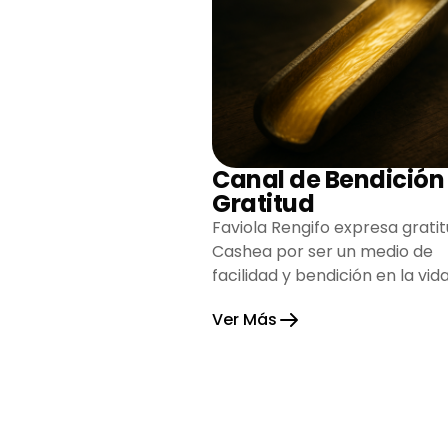
Canal de Bendición
Gratitud
Faviola Rengifo expresa gratit
Cashea por ser un medio de
facilidad y bendición en la vida
reflejando agradecimiento y
Ver Más
esperanza.