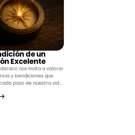
ndición de un
ón Excelente
daraco nos invita a valorar
encia y bendiciones que
 cada paso de nuestra vida,
do un camino lleno de
y fortaleza.