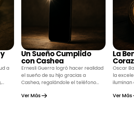
 y
Un Sueño Cumplido
La Be
con Cashea
Coraz
ud a
Ernesli Guerra logró hacer realidad
Oscar Ba
el sueño de su hijo gracias a
la excel
,
Cashea, regalándole el teléfono
iluminan
que tanto deseaba y llenando de
inspiran
Ver Más
Ver Más
alegría su hogar.
gratitud 