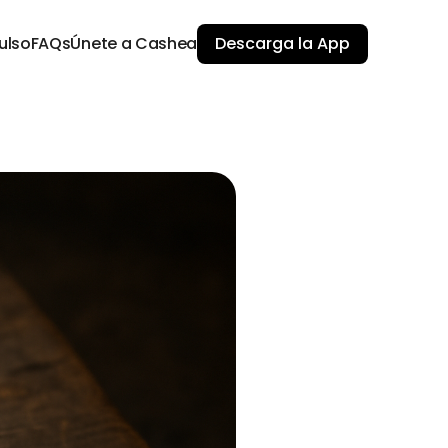
ulso
FAQs
Únete a Cashea
Descarga la App