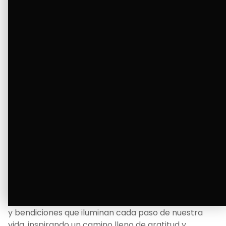
Ver Más
La Bendición de un Corazón
Excelente
Oscar Badaraco nos invita a valorar la excelencia
y bendiciones que iluminan cada paso de nuestra
vida, inspirando un camino lleno de gratitud y