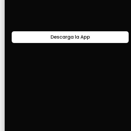
que necesito.
Últimas Historias
Descarga la App
Canal de Bendición y Gratitud
Faviola Rengifo expresa gratitud a Cashea por ser
un medio de facilidad y bendición en la vida,
reflejando agradecimiento y esperanza.