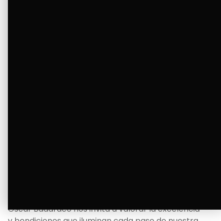
tanto deseaba y llenando de alegría su hogar.
Ver Más
La Bendición de un Corazón
Excelente
Oscar Badaraco nos invita a valorar la excelencia
y bendiciones que iluminan cada paso de nuestra