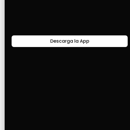
tener algo accesible para solucionar cuando 
no está a nuestro alcance el poder adquirir 
algo. Gracias por brindar seguridad de una 
manera fácil. Bendiciones.
Descarga la App
Últimas Historias