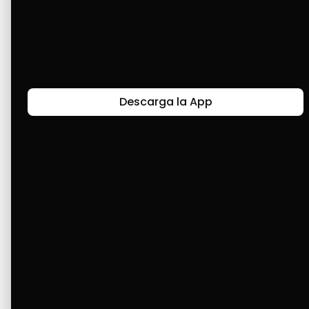
Gracias a Cashea he podido equipar mi hogar 
y comprar los últimos modelos de teléfonos. 
Agradecido por sus servicios.
Descarga la App
Últimas Historias