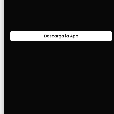
logrado comprar muchos artículos y 
productos que han sido de gran beneficio 
para mí y para mi familia. Continuamos 
avanzando. 👍
Descarga la App
Últimas Historias