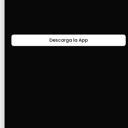
ha puesto difícil. De verdad, que gracias por 
esta aplicación y gracias a ustedes, muchos 
han cumplido metas.
Descarga la App
Últimas Historias