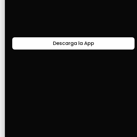
metas. Son un alivio para el pueblo 
venezolano, que no cuenta con un crédito en 
la banca nacional, ya que no confían en 
nosotros. Pero tú sí. Gracias totales.
Descarga la App
Últimas Historias