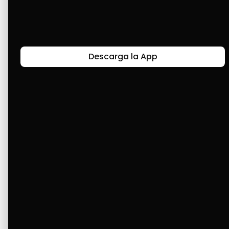
Descarga la App
Canal de Bendición y Gratitud
Faviola Rengifo expresa gratitud a Cashea por ser
un medio de facilidad y bendición en la vida,
reflejando agradecimiento y esperanza.
Ver Más