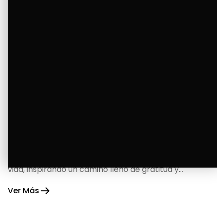
La Bendición de un Corazón
Excelente
Oscar Badaraco nos invita a valorar la excelencia
y bendiciones que iluminan cada paso de nuestra
vida, inspirando un camino lleno de gratitud y
fortaleza.
Ver Más