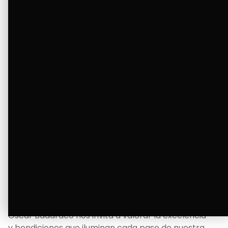
tanto deseaba y llenando de alegría su hogar.
Ver Más
La Bendición de un Corazón
Excelente
Oscar Badaraco nos invita a valorar la excelencia
y bendiciones que iluminan cada paso de nuestra